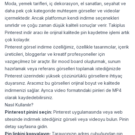
Şifremi vermem gerekiyor mu?
Moda, yemek tarifleri, iç dekorasyon, el sanatları, seyahat ve
daha pek çok kategoride muhteşem görseller ve videolar
Düşüş olursa telafi var mı?
içermektedir. Ancak platformun kendi indirme seçenekleri
sınırlıdır ve çoğu zaman düşük kaliteli sonuçlar verir. Takiplus
Pinterest indir aracı ile orijinal kalitede pin kaydetme işlemi artık
çok kolaydır.
Pinterest görsel indirme özelliğimiz, özellikle tasarımcılar, içerik
üreticileri, bloggerlar ve kreatif profesyoneller için
vazgeçilmez bir araçtır. Bir mood board oluşturmak, sunum
hazırlamak veya referans görselleri toplamak istediğinizde
Pinterest üzerindeki yüksek çözünürlüklü görsellere ihtiyaç
duyarsınız. Aracımız bu görselleri orijinal boyut ve kalitede
indirmenizi sağlar. Ayrıca video formatındaki pinleri de MP4
olarak kaydedebilirsiniz.
Nasıl Kullanılır?
Pinterest pinini seçin:
Pinterest uygulamasında veya web
sitesinde indirmek istediğiniz görseli veya videoyu bulun. Pinin
detay sayfasına gidin.
Pin linkini kopyalayın:
Tarayıcınızın adres çubuğundan pin