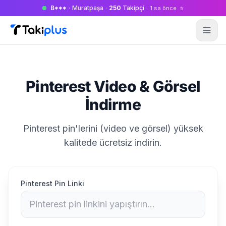
B***
·
Muratpaşa
·
250
Takipçi
·
⭐
1 sa önce
Anasayfa
Pinterest Video & Görsel
İndirme
Pinterest pin'lerini (video ve görsel) yüksek
kalitede ücretsiz indirin.
Pinterest Pin Linki