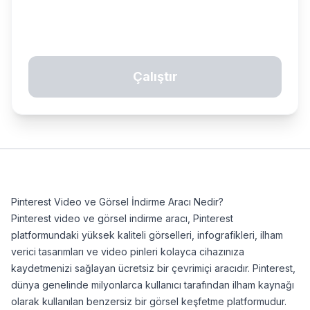
Çalıştır
7/24 destek ekibi çevrimiçi
Sohbet
Yardım
Pinterest Video ve Görsel İndirme Aracı Nedir?
Pinterest video ve görsel indirme aracı, Pinterest
Teslimat ne kadar sürer?
platformundaki yüksek kaliteli görselleri, infografikleri, ilham
verici tasarımları ve video pinleri kolayca cihazınıza
Hangi ödeme yöntemleri var?
kaydetmenizi sağlayan ücretsiz bir çevrimiçi aracıdır. Pinterest,
dünya genelinde milyonlarca kullanıcı tarafından ilham kaynağı
Hizmetleriniz güvenli mi?
olarak kullanılan benzersiz bir görsel keşfetme platformudur.