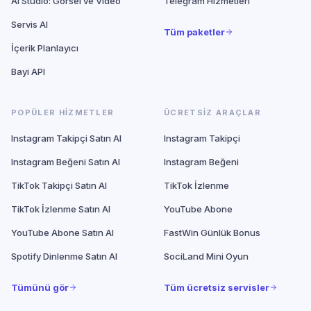
AI Studio: Görsel ve Video
Telegram Hizmetleri
Servis AI
Tüm paketler
İçerik Planlayıcı
Bayi API
POPÜLER HIZMETLER
ÜCRETSIZ ARAÇLAR
Instagram Takipçi Satın Al
Instagram Takipçi
Instagram Beğeni Satın Al
Instagram Beğeni
TikTok Takipçi Satın Al
TikTok İzlenme
TikTok İzlenme Satın Al
YouTube Abone
YouTube Abone Satın Al
FastWin Günlük Bonus
Spotify Dinlenme Satın Al
SociLand Mini Oyun
Tümünü gör
Tüm ücretsiz servisler