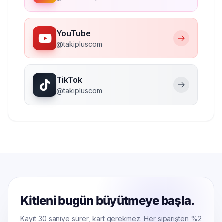
YouTube
@takipluscom
TikTok
@takipluscom
Kitleni bugün büyütmeye başla.
Kayıt 30 saniye sürer, kart gerekmez. Her siparişten %2