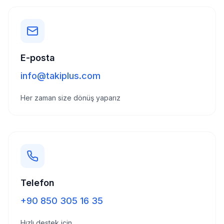
7/24 destek ekibi çevrimiçi
Sohbet
Yardım
E-posta
info@takiplus.com
Her zaman size dönüş yaparız
Teslimat ne kadar sürer?
Hangi ödeme yöntemleri var?
Hizmetleriniz güvenli mi?
Telefon
Şifremi vermem gerekiyor mu?
+90 850 305 16 35
Düşüş olursa telafi var mı?
Hızlı destek için