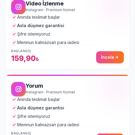
Video İzlenme
Instagram · Premium hizmet
Düşüş olursa telafi var mı?
Anında teslimat başlar
Asla düşmez garantisi
Şifre istemiyoruz
Memnun kalmazsan para iadesi
BAŞLANGIÇ
159,90
İncele
₺
Yorum
Instagram · Premium hizmet
Anında teslimat başlar
Asla düşmez garantisi
Şifre istemiyoruz
Memnun kalmazsan para iadesi
BAŞLANGIÇ