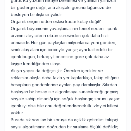
görür. Bu yüzden hikaye izlenmesi ve yanıtları yalnızca
bir gösterge değil, ana akıştaki görünürlüğünüzü de
besleyen bir ilişki sinyalidir.
Organik erişim neden eskisi kadar kolay değil?
Organik büyümenin yavaşlamasının temel nedeni, içerik
arzının izleyicilerin ekran süresinden çok daha hızlı
artmasıdır. Her gün paylaşılan milyonlarca yeni gönderi,
sınırlı akış alanı için birbiriyle yarışır; aynı kalitedeki bir
içerik bugün, birkaç yıl öncesine göre çok daha az
kişiye kendiliğinden ulaşır.
Akışın yapısı da değişmiştir. Önerilen içerikler ve
reklamlar akışta daha fazla yer kapladıkça, takip ettiğiniz
hesapların gönderilerine ayrılan pay daralmıştır. Sıfırdan
başlayan bir hesap ise algoritmaya sunabileceği geçmiş
sinyale sahip olmadığı için soğuk başlangıç sorunu yaşar:
içerik iyi olsa bile onu değerlendirecek ilk izleyici kitlesi
yoktur.
Burada sık sorulan bir soruya da açıklık getirelim: takipçi
sayısı algoritmanın doğrudan bir sıralama ölçütü değildir;