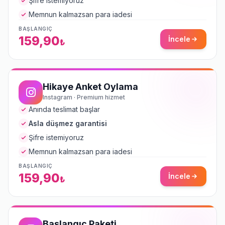
Şifre istemiyoruz
Memnun kalmazsan para iadesi
BAŞLANGIÇ
159,90
İncele
₺
Hikaye Anket Oylama
Instagram · Premium hizmet
Anında teslimat başlar
Asla düşmez garantisi
Şifre istemiyoruz
Memnun kalmazsan para iadesi
BAŞLANGIÇ
159,90
İncele
₺
Başlangıç Paketi