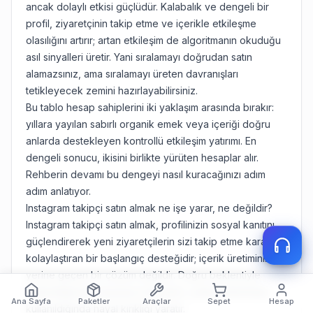
ancak dolaylı etkisi güçlüdür. Kalabalık ve dengeli bir
profil, ziyaretçinin takip etme ve içerikle etkileşme
olasılığını artırır; artan etkileşim de algoritmanın okuduğu
asıl sinyalleri üretir. Yani sıralamayı doğrudan satın
alamazsınız, ama sıralamayı üreten davranışları
tetikleyecek zemini hazırlayabilirsiniz.
Bu tablo hesap sahiplerini iki yaklaşım arasında bırakır:
yıllara yayılan sabırlı organik emek veya içeriği doğru
anlarda destekleyen kontrollü etkileşim yatırımı. En
dengeli sonucu, ikisini birlikte yürüten hesaplar alır.
Rehberin devamı bu dengeyi nasıl kuracağınızı adım
adım anlatıyor.
Instagram takipçi satın almak ne işe yarar, ne değildir?
Instagram takipçi satın almak, profilinizin sosyal kanıtını
güçlendirerek yeni ziyaretçilerin sizi takip etme kararını
kolaylaştıran bir başlangıç desteğidir; içerik üretiminin
yerine geçen bir çözüm değildir. Doğru beklentiyle
kullanıldığında büyümeyi hızlandırır, yanlış beklentiyle
Ana Sayfa
Paketler
Araçlar
Sepet
Hesap
kullanıldığında hayal kırıklığı yaratır.