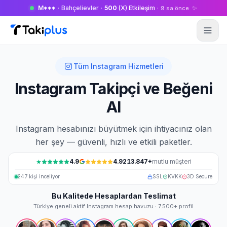
M***
·
Bahçelievler
·
500
(X) Etkileşim
·
✨
9 sa önce
Anasayfa
Tüm Instagram Hizmetleri
Instagram Takipçi ve Beğeni
Al
Instagram hesabınızı büyütmek için ihtiyacınız olan
her şey — güvenli, hızlı ve etkili paketler.
4.9
4.9
213.847
+
mutlu müşteri
247
kişi inceliyor
SSL
KVKK
3D Secure
Bu Kalitede Hesaplardan Teslimat
Türkiye geneli aktif
Instagram
hesap havuzu · 7.500+ profil