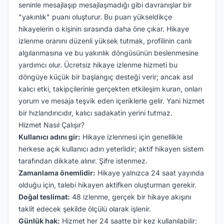
seninle mesajlaşıp mesajlaşmadığı gibi davranışlar bir
"yakınlık" puanı oluşturur. Bu puan yükseldikçe
hikayelerin o kişinin sırasında daha öne çıkar. Hikaye
izlenme oranını düzenli yüksek tutmak, profilinin canlı
algılanmasına ve bu yakınlık döngüsünün beslenmesine
yardımcı olur. Ücretsiz hikaye izlenme hizmeti bu
döngüye küçük bir başlangıç desteği verir; ancak asıl
kalıcı etki, takipçilerinle gerçekten etkileşim kuran, onları
yorum ve mesaja teşvik eden içeriklerle gelir. Yani hizmet
bir hızlandırıcıdır, kalıcı sadakatin yerini tutmaz.
Hizmet Nasıl Çalışır?
Kullanıcı adını gir:
Hikaye izlenmesi için genellikle
herkese açık kullanıcı adın yeterlidir; aktif hikayen sistem
tarafından dikkate alınır. Şifre istenmez.
Zamanlama önemlidir:
Hikaye yalnızca 24 saat yayında
olduğu için, talebi hikayen aktifken oluşturman gerekir.
Doğal teslimat:
48 izlenme, gerçek bir hikaye akışını
taklit edecek şekilde ölçülü olarak işlenir.
Günlük hak:
Hizmet her 24 saatte bir kez kullanılabilir;