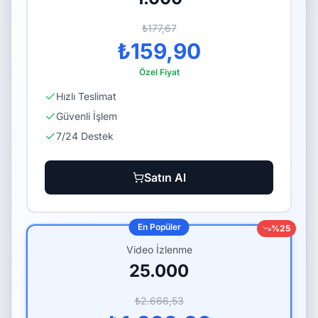
Güvenli Ödeme
Hızlı Teslimat
₺177,67
₺159,90
7/24 Destek
Gerçek Yorumlar
Özel Fiyat
Hızlı Teslimat
Güvenli İşlem
7/24 Destek
Türkiye'nin sosyal medya büyüme
platformu. Kitleni güvenle ve hızla
Satın Al
büyüt.
0850 305 16 35
En Popüler
%
25
Video İzlenme
info@takiplus.com
25.000
Tevfik Bey, Şht. Recep Sk. 34295, Küçükçekmece / İstanbul
₺2.666,53