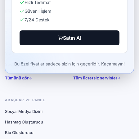
Hızlı Teslimat
Güvenli İşlem
Instagram Takipçi Satın Al
Instagram Takipçi
7/24 Destek
Instagram Beğeni Satın Al
Instagram Beğeni
TikTok Takipçi Satın Al
TikTok İzlenme
Satın Al
TikTok İzlenme Satın Al
YouTube Abone
YouTube Abone Satın Al
FastWin Günlük Bonus
Bu özel fiyatlar sadece sizin için geçerlidir. Kaçırmayın!
Spotify Dinlenme Satın Al
SociLand Mini Oyun
Tümünü gör
Tüm ücretsiz servisler
ARAÇLAR VE PANEL
Sosyal Medya Dizini
Hashtag Oluşturucu
Bio Oluşturucu