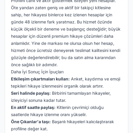
Profilini canlı ve aktif göstermek isteyen yeni hesaplar.
Öte yandan zaten geniş ve aktif bir takipçi kitlesine
sahip, her hikayesi binlerce kez izlenen hesaplar için
günde 48 izlenme fark yaratmaz. Bu hizmet özünde
küçük ölçekli bir deneme ve başlangıç desteğidir; büyük
hesaplar için düzenli premium hikaye çözümleri daha
anlamlıdır. Yine de markası ne olursa olsun her hesap,
hizmeti önce ücretsiz deneyerek teslimat kalitesini kendi
gözüyle değerlendirebilir; bu da satın alma kararından
önce sağlıklı bir adımdır.
Daha İyi Sonuç İçin İpuçları
Etkileşim çıkartmaları kullan:
Anket, kaydırma ve emoji
tepkileri hikaye izlenmesini organik olarak artırır.
Seri halinde paylaş:
Birbirini tamamlayan hikayeler,
izleyiciyi sonuna kadar tutar.
En aktif saatte paylaş:
Kitlenin çevrimiçi olduğu
saatlerde hikaye izlenme oranı yükselir.
Öne Çıkanlar'a taşı:
Başarılı hikayeleri kalıcılaştırarak
profiline değer kat.