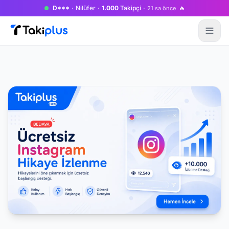
D***
·
Nilüfer
·
1.000
Takipçi
·
🔥
21 sa önce
Anasayfa