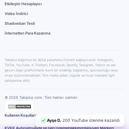
Etkileşim Hesaplayıcı
Video İndirici
Shadowban Testi
İnternetten Para Kazanma
Takiplus bağımsız bir dijital pazarlama hizmeti sağlayıcısıdır. Instagram,
TikTok, YouTube, X (Twitter), Facebook, Spotify, Telegram, Twitch ve adı
geçen diğer platformlarla resmi bir ortaklığı, bağlantısı, sponsorluğu veya
onayı bulunmamaktadır. Tüm marka adları, logolar ve ticari markalar ilgili
sahiplerine aittir.
©
2026
Takiplus.com. Tüm hakları saklıdır.
Kullanım Koşulları
AI Kullanım Politikası
Gizlilik Politikası
Can Y.
100 Instagram beğeni
kazandı
KVKK Aydınlatma
İade ve Geri Ödeme
Hakkımızda
Güven Merkezi