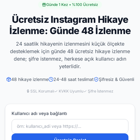
Günde 1 Kez • %100 Ücretsiz
Ücretsiz Instagram Hikaye
İzlenme: Günde 48 İzlenme
24 saatlik hikayenin izlenmesini küçük ölçekte
desteklemek için günde 48 ücretsiz hikaye izlenme
dene; şifre istenmez, herkese açık kullanıcı adın
yeterlidir.
48
hikaye izlenme
24-48 saat
teslimat
Şifresiz & Güvenli
🔒 SSL Korumalı
✓ KVKK Uyumlu
✓ Şifre İstenmez
Kullanıcı adı veya bağlantı