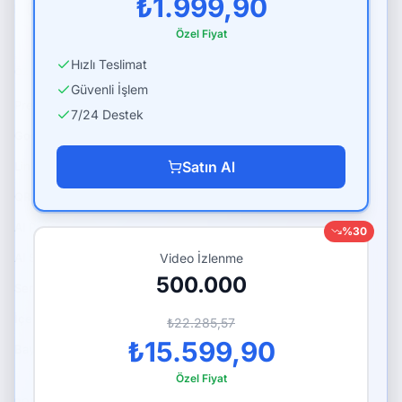
₺1.999,90
Özel Fiyat
Hızlı Teslimat
ÖZELLIKLER
PLATFORMLAR
Güvenli İşlem
Premium Paketler
Instagram Hizmetleri
7/24 Destek
Google Ads Danışmanlığı
TikTok Hizmetleri
Satın Al
Link Sayfası (Bio Link)
YouTube Hizmetleri
QR Menü
Spotify Hizmetleri
AI Profil Analizi
Twitter (X) Hizmetleri
%
30
AI Studio: Görsel ve Video
Video İzlenme
Telegram Hizmetleri
500.000
Servis AI
Tüm paketler
İçerik Planlayıcı
₺22.285,57
₺15.599,90
Bayi API
Özel Fiyat
POPÜLER HIZMETLER
ÜCRETSIZ ARAÇLAR