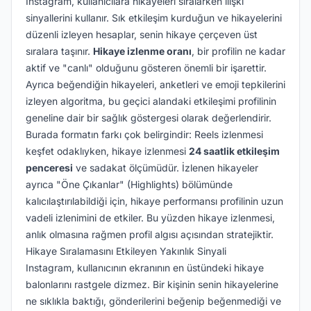
Instagram, kullanıcılara hikayeleri sıralarken ilişki
sinyallerini kullanır. Sık etkileşim kurduğun ve hikayelerini
düzenli izleyen hesaplar, senin hikaye çerçeven üst
sıralara taşınır.
Hikaye izlenme oranı
, bir profilin ne kadar
aktif ve "canlı" olduğunu gösteren önemli bir işarettir.
Ayrıca beğendiğin hikayeleri, anketleri ve emoji tepkilerini
izleyen algoritma, bu geçici alandaki etkileşimi profilinin
geneline dair bir sağlık göstergesi olarak değerlendirir.
Burada formatın farkı çok belirgindir: Reels izlenmesi
keşfet odaklıyken, hikaye izlenmesi
24 saatlik etkileşim
penceresi
ve sadakat ölçümüdür. İzlenen hikayeler
ayrıca "Öne Çıkanlar" (Highlights) bölümünde
kalıcılaştırılabildiği için, hikaye performansı profilinin uzun
vadeli izlenimini de etkiler. Bu yüzden hikaye izlenmesi,
anlık olmasına rağmen profil algısı açısından stratejiktir.
Hikaye Sıralamasını Etkileyen Yakınlık Sinyali
Instagram, kullanıcının ekranının en üstündeki hikaye
balonlarını rastgele dizmez. Bir kişinin senin hikayelerine
ne sıklıkla baktığı, gönderilerini beğenip beğenmediği ve