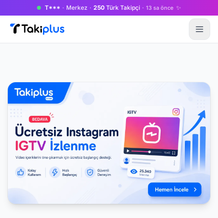
T***
·
Merkez
·
250
Türk Takipçi
·
✨
13 sa önce
Anasayfa