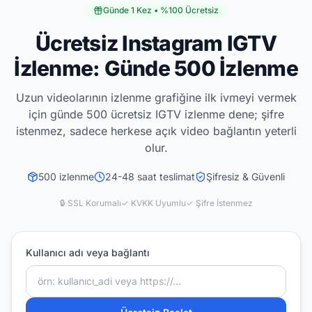
Günde 1 Kez • %100 Ücretsiz
Ücretsiz Instagram IGTV
İzlenme: Günde 500 İzlenme
Uzun videolarının izlenme grafiğine ilk ivmeyi vermek
için günde 500 ücretsiz IGTV izlenme dene; şifre
istenmez, sadece herkese açık video bağlantın yeterli
olur.
500
izlenme
24-48 saat
teslimat
Şifresiz & Güvenli
🔒 SSL Korumalı
✓ KVKK Uyumlu
✓ Şifre İstenmez
Kullanıcı adı veya bağlantı