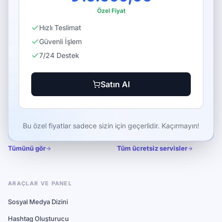
Özel Fiyat
POPÜLER HIZMETLER
ÜCRETSIZ ARAÇLAR
Hızlı Teslimat
Güvenli İşlem
Instagram Takipçi Satın Al
Instagram Takipçi
7/24 Destek
Instagram Beğeni Satın Al
Instagram Beğeni
TikTok Takipçi Satın Al
TikTok İzlenme
Satın Al
TikTok İzlenme Satın Al
YouTube Abone
YouTube Abone Satın Al
FastWin Günlük Bonus
Bu özel fiyatlar sadece sizin için geçerlidir. Kaçırmayın!
Spotify Dinlenme Satın Al
SociLand Mini Oyun
Tümünü gör
Tüm ücretsiz servisler
ARAÇLAR VE PANEL
Sosyal Medya Dizini
Hashtag Oluşturucu