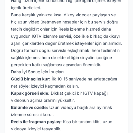
Hangi uzun içerik konusunun ilgi çektiğini ölçmek isteyen
içerik üreticileri.
Buna karşılık yalnızca kısa, dikey videolar paylaşan ve
hiç uzun video üretmeyen hesaplar için bu servis doğru
tercih değildir; onlar için Reels izlenme hizmeti daha
uygundur. IGTV izlenme servisi, özellikle birkaç dakikayı
aşan içeriklerden değer üretmek isteyenler için anlamlıdır.
Doğru formatı doğru servisle eşleştirmek, hem teslimatın
sağlıklı işlemesi hem de elde ettiğin sinyalin içeriğine
gerçekten katkı sağlaması açısından önemlidir.
Daha İyi Sonuç İçin İpuçları
Güçlü bir açılış kur:
İlk 10-15 saniyede ne anlatacağını
net söyle; izleyici kaçmadan kalsın.
Kapak görseli ekle:
Dikkat çekici bir IGTV kapağı,
videonun açılma oranını yükseltir.
Bölümle ve özetle:
Uzun videoyu başlıklara ayırmak
izlenme süresini korur.
Reels ile fragman paylaş:
Kısa bir tanıtım klibi, uzun
videoya izleyici taşıyabilir.