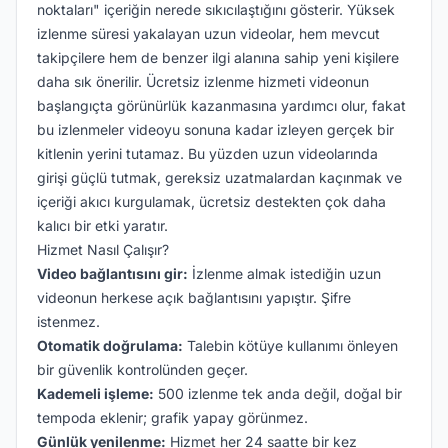
noktaları" içeriğin nerede sıkıcılaştığını gösterir. Yüksek
izlenme süresi yakalayan uzun videolar, hem mevcut
takipçilere hem de benzer ilgi alanına sahip yeni kişilere
daha sık önerilir. Ücretsiz izlenme hizmeti videonun
başlangıçta görünürlük kazanmasına yardımcı olur, fakat
bu izlenmeler videoyu sonuna kadar izleyen gerçek bir
kitlenin yerini tutamaz. Bu yüzden uzun videolarında
girişi güçlü tutmak, gereksiz uzatmalardan kaçınmak ve
içeriği akıcı kurgulamak, ücretsiz destekten çok daha
kalıcı bir etki yaratır.
Hizmet Nasıl Çalışır?
Video bağlantısını gir:
İzlenme almak istediğin uzun
videonun herkese açık bağlantısını yapıştır. Şifre
istenmez.
Otomatik doğrulama:
Talebin kötüye kullanımı önleyen
bir güvenlik kontrolünden geçer.
Kademeli işleme:
500 izlenme tek anda değil, doğal bir
tempoda eklenir; grafik yapay görünmez.
Günlük yenilenme:
Hizmet her 24 saatte bir kez