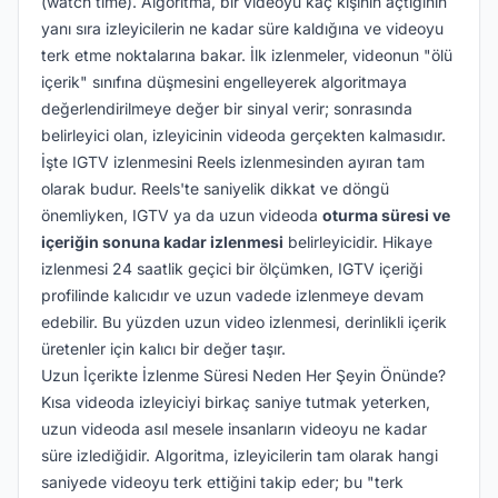
(watch time). Algoritma, bir videoyu kaç kişinin açtığının
yanı sıra izleyicilerin ne kadar süre kaldığına ve videoyu
terk etme noktalarına bakar. İlk izlenmeler, videonun "ölü
içerik" sınıfına düşmesini engelleyerek algoritmaya
değerlendirilmeye değer bir sinyal verir; sonrasında
belirleyici olan, izleyicinin videoda gerçekten kalmasıdır.
İşte IGTV izlenmesini Reels izlenmesinden ayıran tam
olarak budur. Reels'te saniyelik dikkat ve döngü
önemliyken, IGTV ya da uzun videoda
oturma süresi ve
içeriğin sonuna kadar izlenmesi
belirleyicidir. Hikaye
izlenmesi 24 saatlik geçici bir ölçümken, IGTV içeriği
profilinde kalıcıdır ve uzun vadede izlenmeye devam
edebilir. Bu yüzden uzun video izlenmesi, derinlikli içerik
üretenler için kalıcı bir değer taşır.
Uzun İçerikte İzlenme Süresi Neden Her Şeyin Önünde?
Kısa videoda izleyiciyi birkaç saniye tutmak yeterken,
uzun videoda asıl mesele insanların videoyu ne kadar
süre izlediğidir. Algoritma, izleyicilerin tam olarak hangi
saniyede videoyu terk ettiğini takip eder; bu "terk