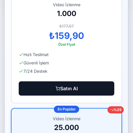
Video İzlenme
1.000
Güvenli Ödeme
Hızlı Teslimat
₺177,67
₺159,90
7/24 Destek
Gerçek Yorumlar
Özel Fiyat
Hızlı Teslimat
Güvenli İşlem
7/24 Destek
Türkiye'nin sosyal medya büyüme
platformu. Kitleni güvenle ve hızla
Satın Al
büyüt.
0850 305 16 35
En Popüler
%
25
Video İzlenme
info@takiplus.com
25.000