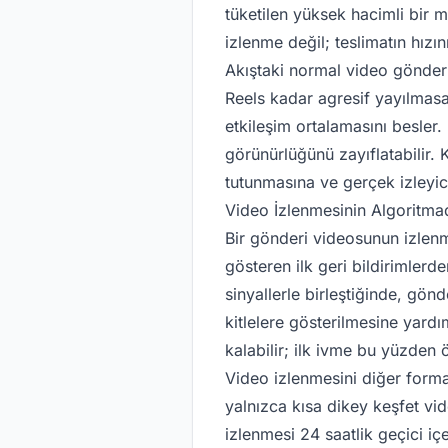
tüketilen yüksek hacimli bir m
izlenme değil; teslimatın hızı
Akıştaki normal video gönderil
Reels kadar agresif yayılmasal
etkileşim ortalamasını besler
görünürlüğünü zayıflatabilir. 
tutunmasına ve gerçek izleyic
Video İzlenmesinin Algoritma
Bir gönderi videosunun izlenm
gösteren ilk geri bildirimlerd
sinyallerle birleştiğinde, gön
kitlelere gösterilmesine yardı
kalabilir; ilk ivme bu yüzden 
Video izlenmesini diğer forma
yalnızca kısa dikey keşfet vi
izlenmesi 24 saatlik geçici iç