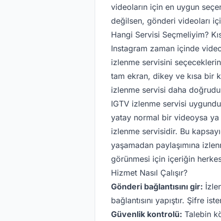
videoların için en uygun seçe
değilsen, gönderi videoları iç
Hangi Servisi Seçmeliyim? Kıs
Instagram zaman içinde video fo
izlenme servisini seçeceklerin
tam ekran, dikey ve kısa bir k
izlenme servisi daha doğrudur
IGTV izlenme servisi uygundur
yatay normal bir videoysa ya
izlenme servisidir. Bu kapsay
yaşamadan paylaşımına izlenm
görünmesi için içeriğin herkes
Hizmet Nasıl Çalışır?
Gönderi bağlantısını gir:
İzle
bağlantısını yapıştır. Şifre is
Güvenlik kontrolü:
Talebin k