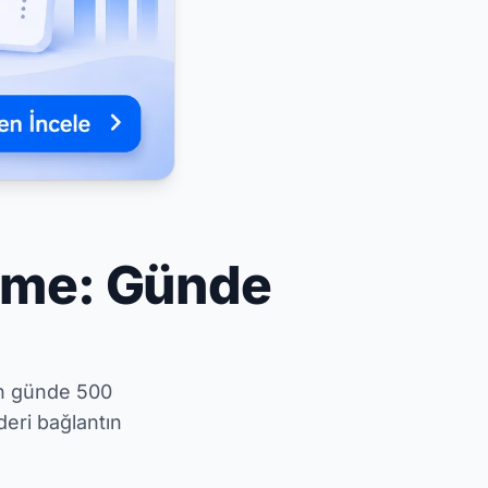
enme: Günde
in günde 500
eri bağlantın