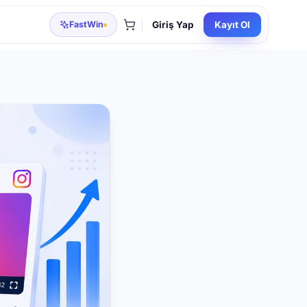
FastWin
Giriş Yap
Kayıt Ol