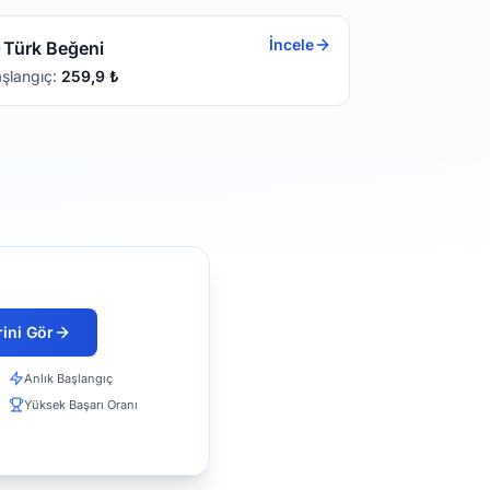
İncele
Türk Beğeni
şlangıç:
259,9
₺
ini Gör
Anlık Başlangıç
Yüksek Başarı Oranı