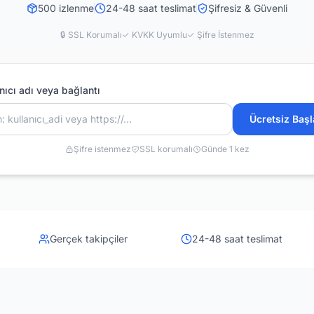
500
izlenme
24-48 saat
teslimat
Şifresiz & Güvenli
🔒 SSL Korumalı
✓ KVKK Uyumlu
✓ Şifre İstenmez
nıcı adı veya bağlantı
Ücretsiz Başl
Şifre istenmez
SSL korumalı
Günde 1 kez
Gerçek takipçiler
24-48 saat teslimat