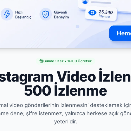
Günde 1 Kez • %100 Ücretsiz
nstagram Video İzl
500 İzlenme
rmal video gönderilerinin izlenmesini desteklemek iç
enme dene; şifre istenmez, yalnızca herkese açık gönd
yeterlidir.