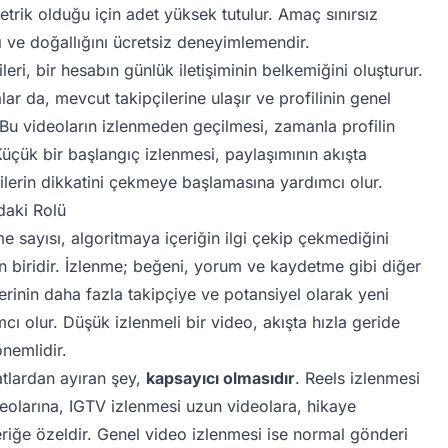
etrik olduğu için adet yüksek tutulur. Amaç sınırsız
nı ve doğallığını ücretsiz deneyimlemendir.
eri, bir hesabın günlük iletişiminin belkemiğini oluşturur.
ar da, mevcut takipçilerine ulaşır ve profilinin genel
. Bu videoların izlenmeden geçilmesi, zamanla profilin
Küçük bir başlangıç izlenmesi, paylaşımının akışta
ilerin dikkatini çekmeye başlamasına yardımcı olur.
daki Rolü
e sayısı, algoritmaya içeriğin ilgi çekip çekmediğini
en biridir. İzlenme; beğeni, yorum ve kaydetme gibi diğer
derinin daha fazla takipçiye ve potansiyel olarak yeni
mcı olur. Düşük izlenmeli bir video, akışta hızla geride
önemlidir.
tlardan ayıran şey,
kapsayıcı olmasıdır
. Reels izlenmesi
deolarına, IGTV izlenmesi uzun videolara, hikaye
eriğe özeldir. Genel video izlenmesi ise normal gönderi