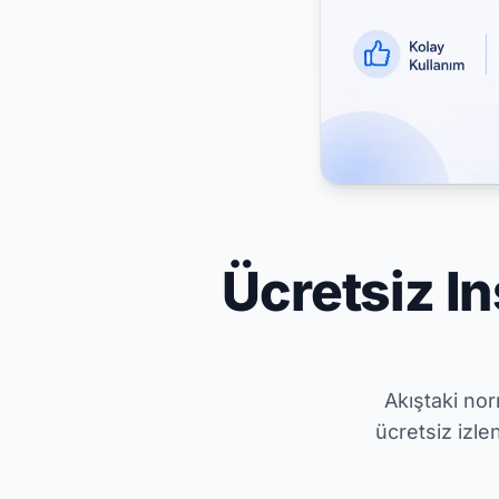
Ücretsiz I
Akıştaki no
ücretsiz izl