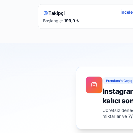
İncele
Takipçi
Başlangıç:
199,9
₺
Premium'a Geçiş
Instagram
kalıcı so
Ücretsiz dened
miktarlar ve
7/