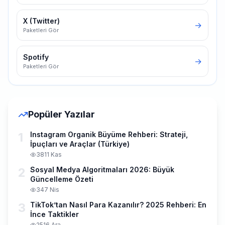
X (Twitter)
→
Paketleri Gör
Spotify
→
Paketleri Gör
Popüler Yazılar
1
Instagram Organik Büyüme Rehberi: Strateji,
İpuçları ve Araçlar (Türkiye)
38
11 Kas
2
Sosyal Medya Algoritmaları 2026: Büyük
Güncelleme Özeti
34
7 Nis
3
TikTok’tan Nasıl Para Kazanılır? 2025 Rehberi: En
İnce Taktikler
25
16 Ara