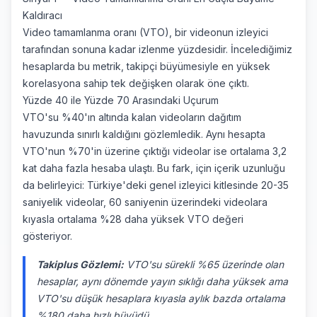
Kaldıracı
Video tamamlanma oranı (VTO), bir videonun izleyici
tarafından sonuna kadar izlenme yüzdesidir. İncelediğimiz
hesaplarda bu metrik, takipçi büyümesiyle en yüksek
korelasyona sahip tek değişken olarak öne çıktı.
Yüzde 40 ile Yüzde 70 Arasındaki Uçurum
VTO'su %40'ın altında kalan videoların dağıtım
havuzunda sınırlı kaldığını gözlemledik. Aynı hesapta
VTO'nun %70'in üzerine çıktığı videolar ise ortalama 3,2
kat daha fazla hesaba ulaştı. Bu fark, için içerik uzunluğu
da belirleyici: Türkiye'deki genel izleyici kitlesinde 20-35
saniyelik videolar, 60 saniyenin üzerindeki videolara
kıyasla ortalama %28 daha yüksek VTO değeri
gösteriyor.
Takiplus Gözlemi:
VTO'su sürekli %65 üzerinde olan
hesaplar, aynı dönemde yayın sıklığı daha yüksek ama
VTO'su düşük hesaplara kıyasla aylık bazda ortalama
%180 daha hızlı büyüdü.