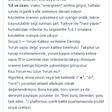
%5 ve üzeri:
Video "evergreen" sınıfına giriyor, haftalar
içinde organik trafik üretmeye devam ediyor.
Kaydetme oranının yükselmesi için içeriğin pratik, tekrar
başvurulabilir bilgi sunması şart. Türkiye'de "nasıl yapılır"
formatındaki videolar bu segmentte %4,7 ortalama
kaydetme oranıyla öne çıkıyor.
Sinyal 3 — Yorum Kalitesi ve Kelime Derinliği
Yorum sayısı değil, yorum kalitesi belirleyici. Takiplus'un
hesap incelemelerinde, yorum başına ortalama kelime
sayısı 15'in üzerinde olan videolarda takipçi dönüşüm
oranının belirgin biçimde yükseldiğini görüyoruz.
Kısa Yorum mu Uzun Yorum mu?
Algoritma, emoji zinciri veya tek kelimelik ("🔥", "👍",
"nice") yorumları anlamlı etkileşim olarak
değerlendirmiyor. Buna karşılık, soru içeren ya da
deneyim paylaşan yorumlar (ör. "Ben bunu denedim, şunu
fark ettim…") platformun içerik kalite puanlamasında pozitif
sinyal üretiyor.