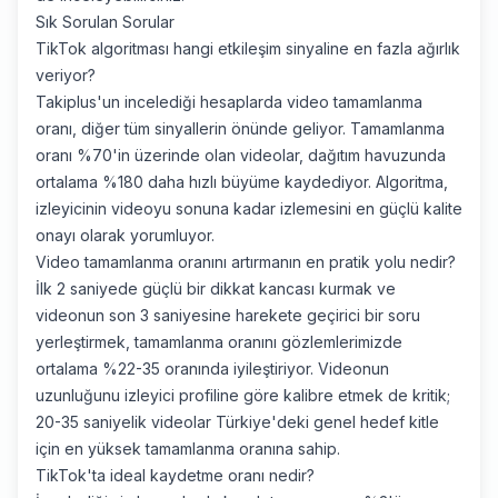
Sık Sorulan Sorular
TikTok algoritması hangi etkileşim sinyaline en fazla ağırlık
veriyor?
Takiplus'un incelediği hesaplarda video tamamlanma
oranı, diğer tüm sinyallerin önünde geliyor. Tamamlanma
oranı %70'in üzerinde olan videolar, dağıtım havuzunda
ortalama %180 daha hızlı büyüme kaydediyor. Algoritma,
izleyicinin videoyu sonuna kadar izlemesini en güçlü kalite
onayı olarak yorumluyor.
Video tamamlanma oranını artırmanın en pratik yolu nedir?
İlk 2 saniyede güçlü bir dikkat kancası kurmak ve
videonun son 3 saniyesine harekete geçirici bir soru
yerleştirmek, tamamlanma oranını gözlemlerimizde
ortalama %22-35 oranında iyileştiriyor. Videonun
uzunluğunu izleyici profiline göre kalibre etmek de kritik;
20-35 saniyelik videolar Türkiye'deki genel hedef kitle
için en yüksek tamamlanma oranına sahip.
TikTok'ta ideal kaydetme oranı nedir?