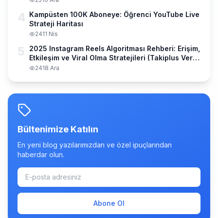
4
Kampüsten 100K Aboneye: Öğrenci YouTube Live
Strateji Haritası
24
11 Nis
5
2025 Instagram Reels Algoritması Rehberi: Erişim,
Etkileşim ve Viral Olma Stratejileri (Takiplus Veri
Analizi)
24
18 Ara
Bültenimize Katılın
En yeni blog yazılarımızdan ve özel ipuçlarından
haberdar olun.
Abone Ol