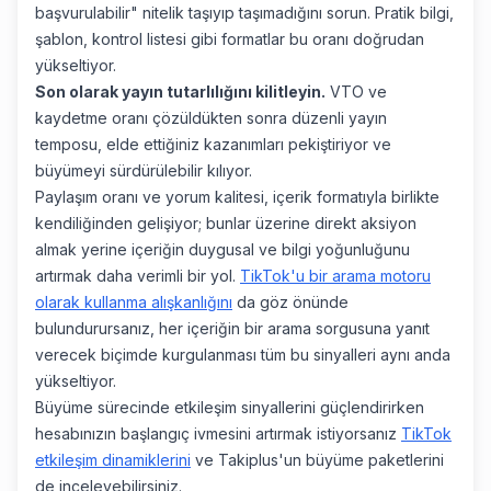
başvurulabilir" nitelik taşıyıp taşımadığını sorun. Pratik bilgi,
şablon, kontrol listesi gibi formatlar bu oranı doğrudan
yükseltiyor.
Son olarak yayın tutarlılığını kilitleyin.
VTO ve
kaydetme oranı çözüldükten sonra düzenli yayın
temposu, elde ettiğiniz kazanımları pekiştiriyor ve
büyümeyi sürdürülebilir kılıyor.
Paylaşım oranı ve yorum kalitesi, içerik formatıyla birlikte
kendiliğinden gelişiyor; bunlar üzerine direkt aksiyon
almak yerine içeriğin duygusal ve bilgi yoğunluğunu
artırmak daha verimli bir yol.
TikTok'u bir arama motoru
olarak kullanma alışkanlığını
da göz önünde
bulundurursanız, her içeriğin bir arama sorgusuna yanıt
verecek biçimde kurgulanması tüm bu sinyalleri aynı anda
yükseltiyor.
Büyüme sürecinde etkileşim sinyallerini güçlendirirken
hesabınızın başlangıç ivmesini artırmak istiyorsanız
TikTok
etkileşim dinamiklerini
ve Takiplus'un büyüme paketlerini
de inceleyebilirsiniz.