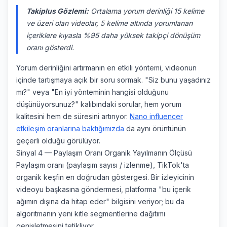
Takiplus Gözlemi:
Ortalama yorum derinliği 15 kelime
ve üzeri olan videolar, 5 kelime altında yorumlanan
içeriklere kıyasla %95 daha yüksek takipçi dönüşüm
oranı gösterdi.
Yorum derinliğini artırmanın en etkili yöntemi, videonun
içinde tartışmaya açık bir soru sormak. "Siz bunu yaşadınız
mı?" veya "En iyi yönteminin hangisi olduğunu
düşünüyorsunuz?" kalıbındaki sorular, hem yorum
kalitesini hem de süresini artırıyor.
Nano influencer
etkileşim oranlarına baktığımızda
da aynı örüntünün
geçerli olduğu görülüyor.
Sinyal 4 — Paylaşım Oranı Organik Yayılmanın Ölçüsü
Paylaşım oranı (paylaşım sayısı / izlenme), TikTok'ta
organik keşfin en doğrudan göstergesi. Bir izleyicinin
videoyu başkasına göndermesi, platforma "bu içerik
ağımın dışına da hitap eder" bilgisini veriyor; bu da
algoritmanın yeni kitle segmentlerine dağıtımı
genişletmesini tetikliyor.