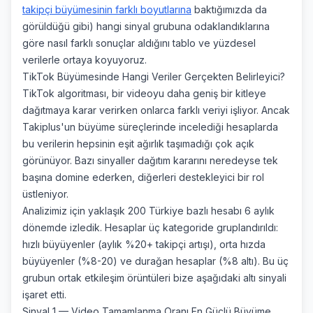
Sohbet
Yardım
takipçi büyümesinin farklı boyutlarına
baktığımızda da
görüldüğü gibi) hangi sinyal grubuna odaklandıklarına
göre nasıl farklı sonuçlar aldığını tablo ve yüzdesel
verilerle ortaya koyuyoruz.
TikTok Büyümesinde Hangi Veriler Gerçekten Belirleyici?
TikTok algoritması, bir videoyu daha geniş bir kitleye
dağıtmaya karar verirken onlarca farklı veriyi işliyor. Ancak
Teslimat ne kadar sürer?
Takiplus'un büyüme süreçlerinde incelediği hesaplarda
bu verilerin hepsinin eşit ağırlık taşımadığı çok açık
Hangi ödeme yöntemleri var?
görünüyor. Bazı sinyaller dağıtım kararını neredeyse tek
başına domine ederken, diğerleri destekleyici bir rol
Hizmetleriniz güvenli mi?
üstleniyor.
Şifremi vermem gerekiyor mu?
Analizimiz için yaklaşık 200 Türkiye bazlı hesabı 6 aylık
dönemde izledik. Hesaplar üç kategoride gruplandırıldı:
Düşüş olursa telafi var mı?
hızlı büyüyenler (aylık %20+ takipçi artışı), orta hızda
büyüyenler (%8-20) ve durağan hesaplar (%8 altı). Bu üç
grubun ortak etkileşim örüntüleri bize aşağıdaki altı sinyali
işaret etti.
Sinyal 1 — Video Tamamlanma Oranı En Güçlü Büyüme