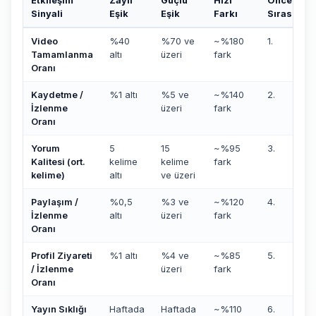
Etkileşim
Zayıf
Güçlü
Hızı
Öncelik
Sinyali
Eşik
Eşik
Farkı
Sırası
Video
%40
%70 ve
~%180
1.
Tamamlanma
altı
üzeri
fark
Oranı
Kaydetme /
%1 altı
%5 ve
~%140
2.
İzlenme
üzeri
fark
Oranı
Yorum
5
15
~%95
3.
Kalitesi (ort.
kelime
kelime
fark
kelime)
altı
ve üzeri
Paylaşım /
%0,5
%3 ve
~%120
4.
İzlenme
altı
üzeri
fark
Oranı
Profil Ziyareti
%1 altı
%4 ve
~%85
5.
/ İzlenme
üzeri
fark
Oranı
Yayın Sıklığı
Haftada
Haftada
~%110
6.