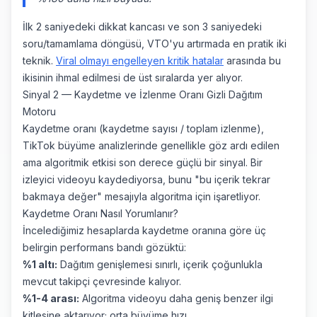
İlk 2 saniyedeki dikkat kancası ve son 3 saniyedeki
soru/tamamlama döngüsü, VTO'yu artırmada en pratik iki
teknik.
Viral olmayı engelleyen kritik hatalar
arasında bu
ikisinin ihmal edilmesi de üst sıralarda yer alıyor.
Sinyal 2 — Kaydetme ve İzlenme Oranı Gizli Dağıtım
Motoru
Kaydetme oranı (kaydetme sayısı / toplam izlenme),
TikTok büyüme analizlerinde genellikle göz ardı edilen
ama algoritmik etkisi son derece güçlü bir sinyal. Bir
izleyici videoyu kaydediyorsa, bunu "bu içerik tekrar
bakmaya değer" mesajıyla algoritma için işaretliyor.
Kaydetme Oranı Nasıl Yorumlanır?
İncelediğimiz hesaplarda kaydetme oranına göre üç
belirgin performans bandı gözüktü:
%1 altı:
Dağıtım genişlemesi sınırlı, içerik çoğunlukla
mevcut takipçi çevresinde kalıyor.
%1-4 arası:
Algoritma videoyu daha geniş benzer ilgi
kitlesine aktarıyor; orta büyüme hızı.