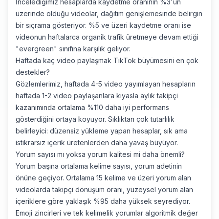
İncelediğimiz hesaplarda kaydetme oranının %3'ün
üzerinde olduğu videolar, dağıtım genişlemesinde belirgin
bir sıçrama gösteriyor. %5 ve üzeri kaydetme oranı ise
videonun haftalarca organik trafik üretmeye devam ettiği
"evergreen" sınıfına karşılık geliyor.
Haftada kaç video paylaşmak TikTok büyümesini en çok
destekler?
Gözlemlerimiz, haftada 4-5 video yayımlayan hesapların
haftada 1-2 video paylaşanlara kıyasla aylık takipçi
kazanımında ortalama %110 daha iyi performans
gösterdiğini ortaya koyuyor. Sıklıktan çok tutarlılık
belirleyici: düzensiz yükleme yapan hesaplar, sık ama
istikrarsız içerik üretenlerden daha yavaş büyüyor.
Yorum sayısı mı yoksa yorum kalitesi mi daha önemli?
Yorum başına ortalama kelime sayısı, yorum adetinin
önüne geçiyor. Ortalama 15 kelime ve üzeri yorum alan
videolarda takipçi dönüşüm oranı, yüzeysel yorum alan
içeriklere göre yaklaşık %95 daha yüksek seyrediyor.
Emoji zincirleri ve tek kelimelik yorumlar algoritmik değer