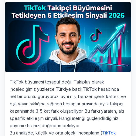
Takiplus'un 2026 yılı TikTok büyüme analizlerine göre v
TikTok büyümesi tesadüf değil. Takiplus olarak
incelediğimiz yüzlerce Türkiye bazlı TikTok hesabında
net bir örüntü görüyoruz: aynı niş, benzer içerik kalitesi ve
eşit yayın sıklığına rağmen hesaplar arasında aylık takipçi
kazanımında 3-5 kat fark oluşabiliyor. Bu farkı yaratan, altı
spesifik etkileşim sinyali. Hangi metriği güçlendirdiğiniz,
büyüme hızınızı doğrudan belirliyor.
7/24 destek ekibi çevrimiçi
Bu analizde, küçük ve orta ölçekli hesapların (
TikTok