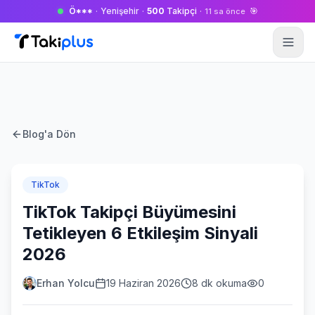
Ö***
·
Yenişehir
·
500
Takipçi
·
🎯
11 sa önce
Anasayfa
Blog'a Dön
TikTok
TikTok Takipçi Büyümesini
Tetikleyen 6 Etkileşim Sinyali
2026
Erhan Yolcu
19 Haziran 2026
8 dk okuma
0