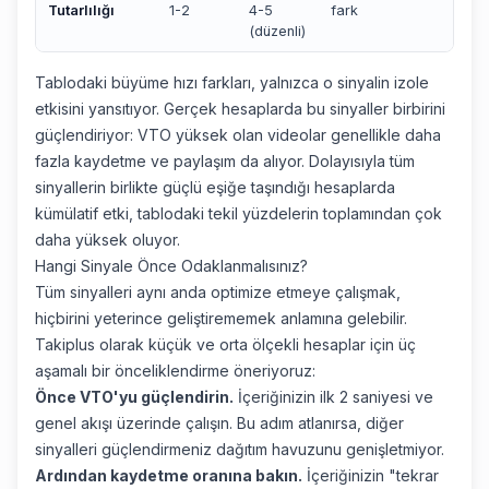
Tutarlılığı
1-2
4-5
fark
(düzenli)
Tablodaki büyüme hızı farkları, yalnızca o sinyalin izole
etkisini yansıtıyor. Gerçek hesaplarda bu sinyaller birbirini
güçlendiriyor: VTO yüksek olan videolar genellikle daha
fazla kaydetme ve paylaşım da alıyor. Dolayısıyla tüm
sinyallerin birlikte güçlü eşiğe taşındığı hesaplarda
kümülatif etki, tablodaki tekil yüzdelerin toplamından çok
daha yüksek oluyor.
Hangi Sinyale Önce Odaklanmalısınız?
Tüm sinyalleri aynı anda optimize etmeye çalışmak,
hiçbirini yeterince geliştirememek anlamına gelebilir.
Takiplus olarak küçük ve orta ölçekli hesaplar için üç
aşamalı bir önceliklendirme öneriyoruz:
Önce VTO'yu güçlendirin.
İçeriğinizin ilk 2 saniyesi ve
genel akışı üzerinde çalışın. Bu adım atlanırsa, diğer
sinyalleri güçlendirmeniz dağıtım havuzunu genişletmiyor.
Ardından kaydetme oranına bakın.
İçeriğinizin "tekrar