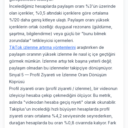
İncelediğimiz hesaplarda paylaşım oranı %3'ün üzerinde
olan içerikler, %0,5 altındaki içeriklere göre ortalama
%120 daha geniş kitleye ulaştı. Paylaşım oranı yüksek
içeriklerin ortak özelliği: duygusal rezonans (güldürme,
şaşırtma, bilgilendirme) veya güçlü bir "bunu bilmek
zorundalar" tetikleyicisi içermeleri.
TikTok izlenme artırma yöntemlerini
araştırırken de
paylaşım oranının yüksek izlenme ile nasıl iç içe geçtiğini
görmek mümkün. İzlenme artışı tek başına yeterli değil;
paylaşım olmadan bu izlenmeler takipçiye dönüşmüyor.
Sinyal 5 — Profil Ziyareti ve İzlenme Oranı Dönüşüm
Köprüsü
Profil ziyareti oranı (profil ziyareti / izlenme), bir videonun
izleyiciyi hesaba çekip çekmediğini ölçüyor. Bu metrik,
aslında "videodan hesaba geçiş niyeti" olarak okunabilir.
Takiplus'un incelediği hızlı büyüyen hesaplarda profil
ziyareti oranı ortalama %4,2 seviyesinde seyrederken,
durağan hesaplarda bu oran %0,8 civarında kalıyor. Fark