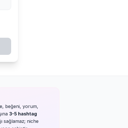
me, beğeni, yorum,
aşına
3-5 hashtag
jı sağlamaz; niche