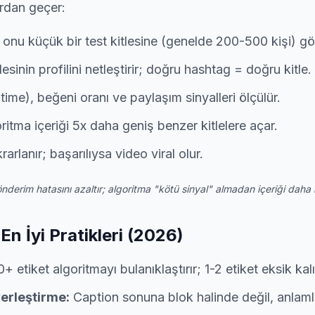
ardan geçer:
 onu küçük bir test kitlesine (genelde 200-500 kişi) gös
esinin profilini netleştirir; doğru hashtag = doğru kitle.
ime), beğeni oranı ve paylaşım sinyalleri ölçülür.
oritma içeriği 5x daha geniş benzer kitlelere açar.
rlanır; başarılıysa video viral olur.
derim hatasını azaltır; algoritma "kötü sinyal" almadan içeriği daha hı
n İyi Pratikleri (2026)
+ etiket algoritmayı bulanıklaştırır; 1-2 etiket eksik kalı
yerleştirme:
Caption sonuna blok halinde değil, anlamlı 