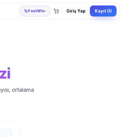
FastWin
Giriş Yap
Kayıt Ol
zi
yısı, ortalama