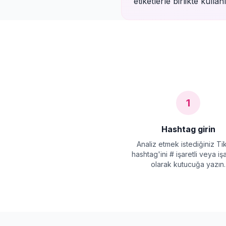
etiketlerle birlikte kulla
1
Hashtag girin
Analiz etmek istediğiniz T
hashtag'ini # işaretli veya iş
olarak kutucuğa yazın.