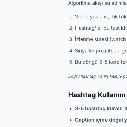
Algoritma akışı şu adıml
Video yüklenir, TikTok
Hashtag'ler bu test kitl
İzlenme süresi (watch t
Sinyaller pozitifse alg
Bu döngü 3-5 kere tekra
Doğru hashtag, yanlış kitleye gön
Hashtag Kullanım E
3-5 hashtag kuralı:
10
Caption içine doğal 