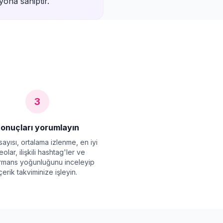
yona sahiptir.
3
onuçları yorumlayın
ayısı, ortalama izlenme, en iyi
eolar, ilişkili hashtag'ler ve
rmans yoğunluğunu inceleyip
içerik takviminize işleyin.