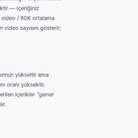
ir — içeriğiniz
 video / 80K ortalama
 video sayısını gösterir;
rınızı yükseltir ama
m oranı yüksektir.
rilen içerikler
"genel
ır.