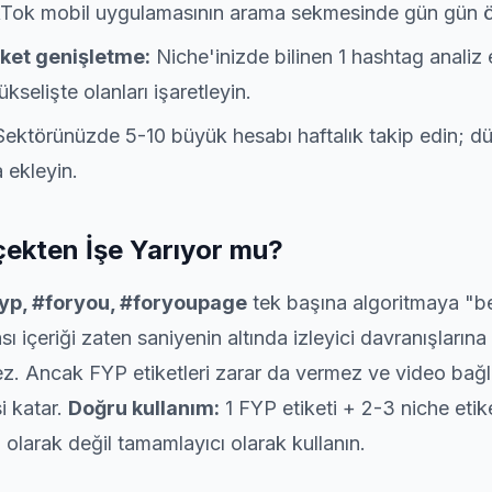
Tok mobil uygulamasının arama sekmesinde gün gün öne
ket genişletme:
Niche'inizde bilinen 1 hashtag analiz ed
kselişte olanları işaretleyin.
ektörünüzde 5-10 büyük hesabı haftalık takip edin; düze
 ekleyin.
ekten İşe Yarıyor mu?
yp, #foryou, #foryoupage
tek başına algoritmaya "be
 içeriği zaten saniyenin altında izleyici davranışlarına
. Ancak FYP etiketleri zarar da vermez ve video bağ
si katar.
Doğru kullanım:
1 FYP etiketi + 2-3 niche etike
ji olarak değil tamamlayıcı olarak kullanın.