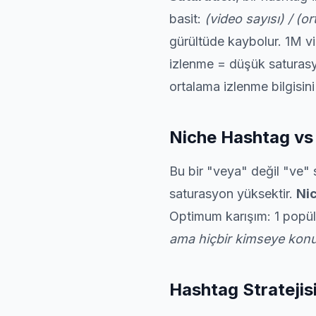
basit:
(video sayısı) / (o
gürültüde kaybolur. 1M v
izlenme = düşük saturasyon
ortalama izlenme bilgisini
Niche Hashtag vs
Bu bir "veya" değil "ve"
saturasyon yüksektir.
Ni
Optimum karışım: 1 popüle
ama hiçbir kimseye ko
Hashtag Stratejisi