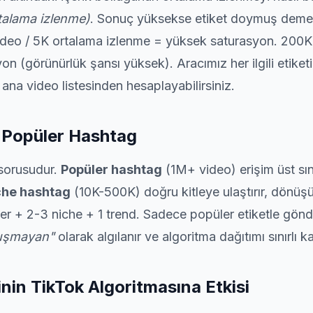
rtalama izlenme)
. Sonuç yüksekse etiket doymuş demekt
ideo / 5K ortalama izlenme = yüksek saturasyon. 200K
 (görünürlük şansı yüksek). Aracımız her ilgili etiketin
 ana video listesinden hesaplayabilirsiniz.
 Popüler Hashtag
 sorusudur.
Popüler hashtag
(1M+ video) erişim üst sını
che hashtag
(10K-500K) doğru kitleye ulaştırır, dönüşü
r + 2-3 niche + 1 trend. Sadece popüler etiketle gönde
nuşmayan"
olarak algılanır ve algoritma dağıtımı sınırlı kal
nin TikTok Algoritmasına Etkisi