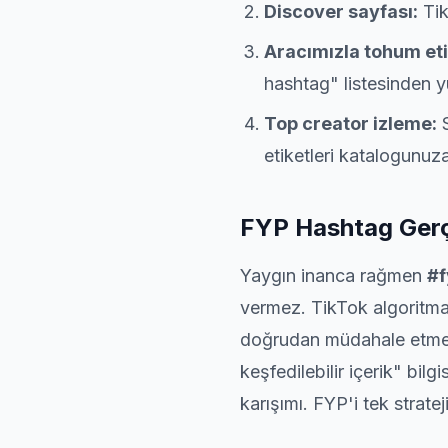
Discover sayfası:
Tik
Aracımızla tohum eti
hashtag" listesinden yü
Top creator izleme:
S
etiketleri katalogunuza
FYP Hashtag Gerç
Yaygın inanca rağmen
#f
vermez. TikTok algoritması
doğrudan müdahale etmez
keşfedilebilir içerik" bilgi
karışımı. FYP'i tek strate