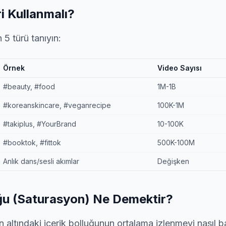
i Kullanmalı?
 5 türü tanıyın:
Örnek
Video Sayısı
#beauty, #food
1M-1B
#koreanskincare, #veganrecipe
100K-1M
#takiplus, #YourBrand
10-100K
#booktok, #fittok
500K-100M
Anlık dans/sesli akımlar
Değişken
u (Saturasyon) Ne Demektir?
in altındaki içerik bolluğunun ortalama izlenmeyi nasıl b