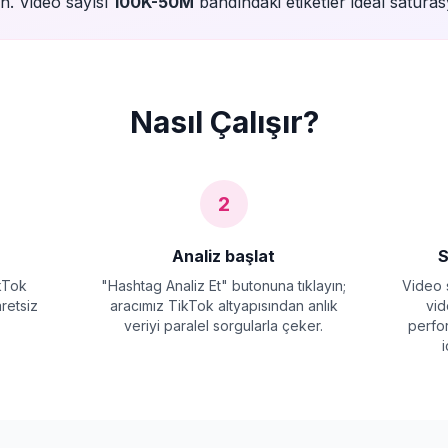
nın. Video sayısı
100K-50M
bandındaki etiketler ideal saturas
Nasıl Çalışır?
2
Analiz başlat
S
ikTok
"Hashtag Analiz Et" butonuna tıklayın;
Video s
aretsiz
aracımız TikTok altyapısından anlık
vid
veriyi paralel sorgularla çeker.
perfo