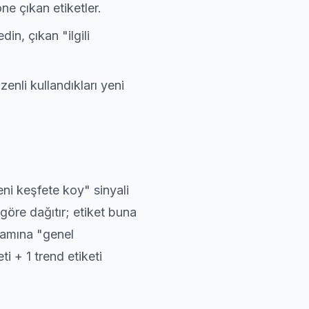
 çıkan etiketler.
in, çıkan "ilgili
nli kullandıkları yeni
ni keşfete koy" sinyali
 göre dağıtır; etiket buna
lamına "genel
ti + 1 trend etiketi