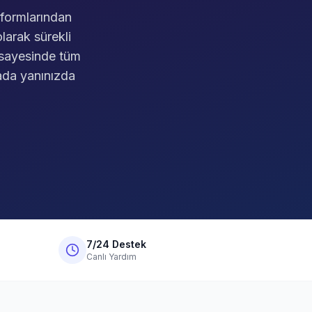
tformlarından
larak sürekli
mi sayesinde tüm
mada yanınızda
7/24 Destek
Canlı Yardım