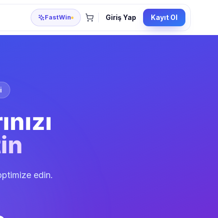
FastWin
Giriş Yap
Kayıt Ol
i
ınızı
in
 optimize edin.