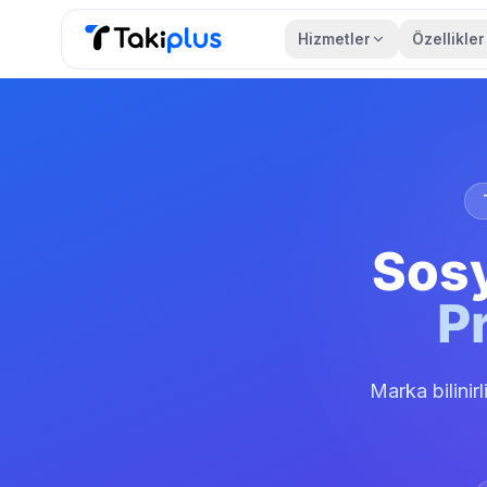
Hizmetler
Özellikler
Anasayfa
Sosy
P
Marka bilinirl