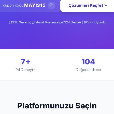
MAYIS15
Çözümleri Keşfet
Kupon Kodu:
SSL Güvenli
Faturalı Kurumsal
7/24 Destek
KVKK Uyumlu
7+
104
Yıl Deneyim
Değerlendirme
Platformunuzu Seçin