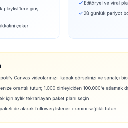
Editöryel ve viral pl
playlist'lere giriş
28 günlük periyot b
ikkatini çeker
ı
potify Canvas videolarınızı, kapak görselinizi ve sanatçı bi
viyenize orantılı tutun; 1.000 dinleyiciden 100.000'e atlama
 için aylık tekrarlayan paket planı seçin
i paketi de alarak follower/listener oranını sağlıklı tutun