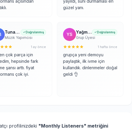
formans açısından
yayıldı, suni durmaması en
ıklı.
güzel yanı.
Tunahan Boz
Yağmur Sezer
Doğrulanmış
Doğrulanmış
B
YS
Müzik Yapımcısı
Grup Üyesi
1 ay önce
1 hafta önce
en çok parça için
grupça yeni demoyu
edim, hepsinde fark
paylaştık, ilk ivme için
me şansı arttı. fiyat
kullandık. dinlenmeler doğal
ormans çok iyi.
geldi 👌
atçı profilinizdeki
"Monthly Listeners" metriğini