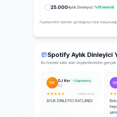
25.000
Aylık Dinleyici
%
19
tasarruf
Fiyatlara KDV dahildir; gördüğünüz tutar ödeyeceğini
Spotify Aylık Dinleyici
Bu hizmeti satın alan müşterilerimizin gerçe
DJ Kor
Doğrulanmış
DK
O
DJ
1 hafta önce
AYLIK DİNLEYİCİ KATLANDI
Birk
hep
şans