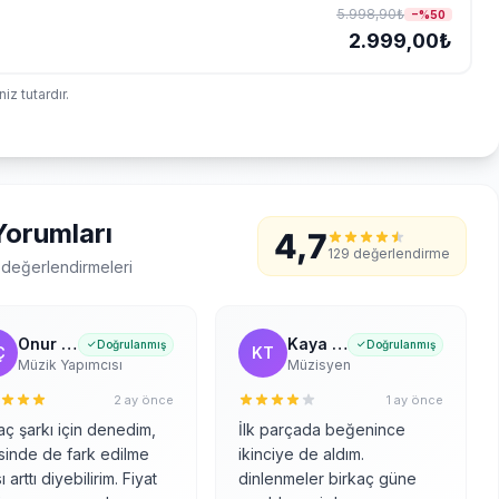
5.998,90₺
−%
50
2.999,00₺
z tutardır.
 Yorumları
4,7
129 değerlendirme
k değerlendirmeleri
Onur Çelik
Kaya Toprak
Doğrulanmış
Doğrulanmış
Ç
KT
Müzik Yapımcısı
Müzisyen
2 ay önce
1 ay önce
aç şarkı için denedim,
İlk parçada beğenince
sinde de fark edilme
ikinciye de aldım.
ı arttı diyebilirim. Fiyat
dinlenmeler birkaç güne