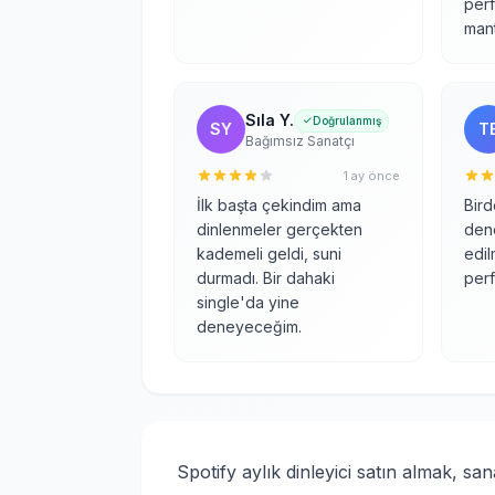
per
mant
Sıla Y.
Doğrulanmış
SY
T
Bağımsız Sanatçı
1 ay önce
İlk başta çekindim ama
Bird
dinlenmeler gerçekten
den
kademeli geldi, suni
edil
durmadı. Bir dahaki
perf
single'da yine
deneyeceğim.
Spotify aylık dinleyici satın almak, san