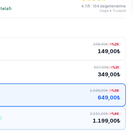
4.7/5 · 104 değerlendirme
telafi
Google & Trustpilot
198,90₺
−%
25
149,00₺
507,90₺
−%
31
349,00₺
1.038,90₺
−%
38
649,00₺
2.131,90₺
−%
44
1.199,00₺