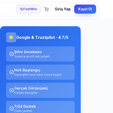
FastWin
Giriş Yap
Kayıt Ol
Google & Trustpilot · 4.7/5
Şifre Gerekmez
Sadece profil adı yeterli
Hızlı Başlangıç
Siparişten kısa süre sonra başlar
Gerçek Görünümlü
Kaliteli hesaplar
7/24 Destek
Canlı yardım