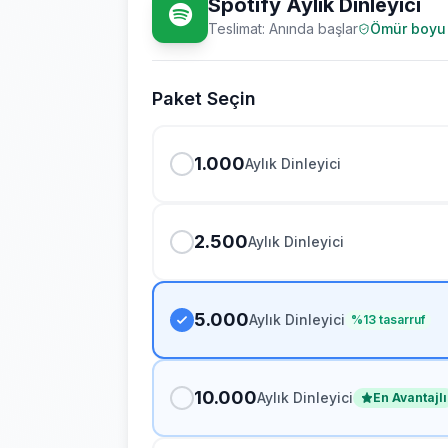
Spotify Aylık Dinleyici
Teslimat: Anında başlar
Ömür boyu 
Paket Seçin
1.000
Aylık Dinleyici
2.500
Aylık Dinleyici
5.000
Aylık Dinleyici
%
13
tasarruf
10.000
Aylık Dinleyici
En Avantajlı