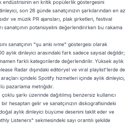
endüstrisinin en kritik popülerlik göstergesini
 dinleyici, son 28 günde sanatçınızın şarkılarından en az
ıdır ve müzik PR ajansları, plak şirketleri, festival
ı sanatçının potansiyelini değerlendirirken bu rakama
yısını sanatçının "şu anki ivme" göstergesi olarak
00 aylık dinleyici arasındaki fark sadece sayısal değildir;
amamen farklı kategorilerde değerlendirilir. Yüksek aylık
lease Radar dışındaki editöryel ve viral playlist'lerde de
araçları
içindeki Spotify hizmetleri içinde aylık dinleyici,
lü pazarlama metriğidir.
i, çoklu şarkı üzerinde dağıtılmış benzersiz kullanıcı
ı bir hesaptan gelir ve sanatçınızın diskografisindeki
 doğal aylık dinleyici büyüme desenini taklit eder ve
nthly Listeners" sekmesindeki sayı orantılı şekilde