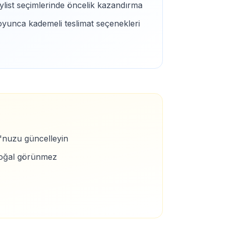
aylist seçimlerinde öncelik kazandırma
oyunca kademeli teslimat seçenekleri
o'nuzu güncelleyin
k doğal görünmez