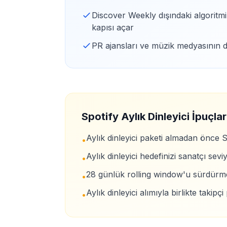
Discover Weekly dışındaki algoritmik 
kapısı açar
PR ajansları ve müzik medyasının d
Spotify Aylık Dinleyici İpuçlar
Aylık dinleyici paketi almadan önce S
•
Aylık dinleyici hedefinizi sanatçı se
•
28 günlük rolling window'u sürdürmek
•
Aylık dinleyici alımıyla birlikte takipç
•