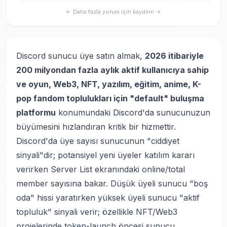
← Daha fazla yorum için kaydırın →
Discord sunucu üye satın almak,
2026 itibariyle
200 milyondan fazla aylık aktif kullanıcıya sahip
ve oyun, Web3, NFT, yazılım, eğitim, anime, K-
pop fandom toplulukları için "default" buluşma
platformu
konumundaki Discord'da sunucunuzun
büyümesini hızlandıran kritik bir hizmettir.
Discord'da üye sayısı sunucunun "ciddiyet
sinyali"dir; potansiyel yeni üyeler katılım kararı
verirken Server List ekranındaki online/total
member sayısına bakar. Düşük üyeli sunucu "boş
oda" hissi yaratırken yüksek üyeli sunucu "aktif
topluluk" sinyali verir; özellikle NFT/Web3
projelerinde token-launch öncesi sunucu