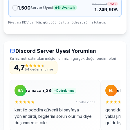
Teslimat ne kadar sürer?
2.499,90₺
−%
50
1.500
Server Üyesi
En Avantajlı
1.249,90₺
Hangi ödeme yöntemleri var?
Fiyatlara KDV dahildir; gördüğünüz tutar ödeyeceğiniz tutardır.
Hizmetleriniz güvenli mi?
Şifremi vermem gerekiyor mu?
Discord Server Üyesi Yorumları
Düşüş olursa telafi var mı?
Bu hizmeti satın alan müşterilerimizin gerçek değerlendirmeleri
4,7
84 değerlendirme
RA
ramazan_38
EL
elvan_
Doğrulanmış
1 hafta önce
kart ile ödedim güvenli bi sayfaya
genelde bu t
yönlendirdi, bilgilerim sorun olur mu diye
yaklaşırım a
düşünmedim bile
geldi. fiyatı