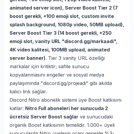
animated server icon), Server Boost Tier 2 (7
boost gerekli, +100 emoji slot, custom invite
splash background, 1080p video, 50MB upload),
Server Boost Tier 3 (14 boost gerekli, +250
emoji slot, vanity URL "discord.gg/markaadi",
4K video kalitesi, 100MB upload, animated
server banner)
. Tier 3 vanity URL özelliği
markalar için kritiktir; sahte sunucu
kopyalanmasını engeller ve sosyal medya
paylaşımında "discord.gg/projeadi" gibi akılda
kalıcı link sağlar.
Discord Nitro abonelik sistemi üye Boost katkısını
katlar:
Nitro Full aboneleri her sunucuda 2
ücretsiz Server Boost sağlar
ve sunucudaki
organik Boost katkısının temelidir. 1.000+ üyeli
sunucularda Nitro üyelerin oranı genelde %3-