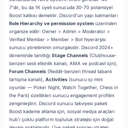
7'dir, bu da 1K üyeli sunucuda 30-70 potansiyel
Boost katkısı demektir. Discord'un yapı katmanları
Role Hierarchy ve permission system
üzerinden
organize edilir: Owner > Admin > Moderator >
Verified Member > Member > Bot hiyerarşisi
sunucu yönetiminin omurgasıdır. Discord 2024+
döneminde tanıttığı
Stage Channels
(Clubhouse-
benzeri sesli etkinlik kanalı, AMA ve podcast için),
Forum Channels
(Reddit-benzeri thread tabanlı
tartışma kanalı),
Activities
(sunucu içi mini
oyunlar — Poker Night, Watch Together, Chess in
the Park) özellikleri sunucu engagement profilini
zenginleştirir.
Discord sunucu takviyesi paketi
Boost kademe atlama için,
sosyal medya araçları
hub'ı çoklu platform topluluk stratejisi için doğal
devam noktalarıdır. Üye paketi sonrası strateji: