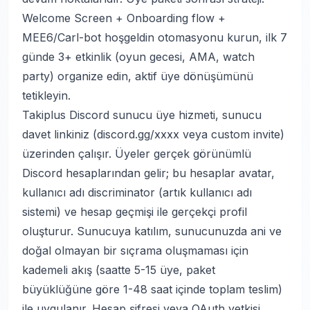
Welcome Screen + Onboarding flow +
MEE6/Carl-bot hoşgeldin otomasyonu kurun, ilk 7
günde 3+ etkinlik (oyun gecesi, AMA, watch
party) organize edin, aktif üye dönüşümünü
tetikleyin.
Takiplus Discord sunucu üye hizmeti, sunucu
davet linkiniz (discord.gg/xxxx veya custom invite)
üzerinden çalışır. Üyeler gerçek görünümlü
Discord hesaplarından gelir; bu hesaplar avatar,
kullanıcı adı discriminator (artık kullanıcı adı
sistemi) ve hesap geçmişi ile gerçekçi profil
oluşturur. Sunucuya katılım, sunucunuzda ani ve
doğal olmayan bir sıçrama oluşmaması için
kademeli akış (saatte 5-15 üye, paket
büyüklüğüne göre 1-48 saat içinde toplam teslim)
ile uygulanır. Hesap şifresi veya OAuth yetkisi