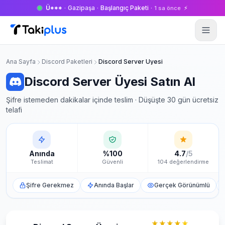
Ü***
·
Gazipaşa
·
Başlangıç Paketi
·
⚡
1 sa önce
Anasayfa
Ana Sayfa
Discord Paketleri
Discord Server Üyesi
Discord Server Üyesi Satın Al
Şifre istemeden dakikalar içinde teslim · Düşüşte 30 gün ücretsiz
telafi
Anında
%100
4.7
/5
Teslimat
Güvenli
104 değerlendirme
Şifre Gerekmez
Anında Başlar
Gerçek Görünümlü
★★★★
★