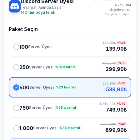
Discord Server Üyesi
4.7/5 · 104
Teslimat: Anında başlar
değerlendirme
Ömür boyu telafi
Google & Trustpilot
Paket Seçin
186,90₺
−%
25
100
Server Üyesi
139,90₺
428,90₺
−%
30
250
Server Üyesi
%
14
tasarruf
299,90₺
7/24 destek ekibi çevrimiçi
830,90₺
−%
35
500
Server Üyesi
%
23
tasarruf
539,90₺
Sohbet
Yardım
1.249,90₺
−%
40
750
Server Üyesi
%
29
tasarruf
749,90₺
1.636,90₺
−%
45
1.000
Server Üyesi
%
36
tasarruf
899,90₺