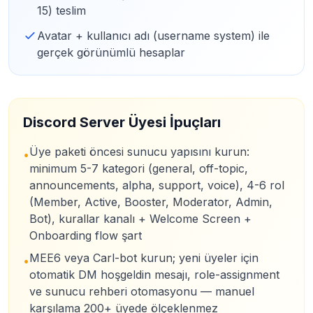
15) teslim
Avatar + kullanıcı adı (username system) ile
gerçek görünümlü hesaplar
Discord Server Üyesi İpuçları
Üye paketi öncesi sunucu yapısını kurun:
•
minimum 5-7 kategori (general, off-topic,
announcements, alpha, support, voice), 4-6 rol
(Member, Active, Booster, Moderator, Admin,
Bot), kurallar kanalı + Welcome Screen +
Onboarding flow şart
MEE6 veya Carl-bot kurun; yeni üyeler için
•
otomatik DM hoşgeldin mesajı, role-assignment
ve sunucu rehberi otomasyonu — manuel
karşılama 200+ üyede ölçeklenmez