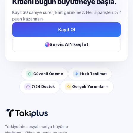
Kitleni bugün büyütmeye başla.
Kayıt 30 saniye sürer, kart gerekmez. Her siparişten %2
puan kazanırsın.
Kayıt Ol
Servis AI'ı keşfet
Güvenli Ödeme
Hızlı Teslimat
7/24 Destek
Gerçek Yorumlar
Türkiye'nin sosyal medya büyüme
platformu. Kitleni güvenle ve hızla