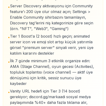
Server Discovery aktivasyonu için Community
•
feature'ı 200 üye olur olmaz açın; Settings >
Enable Community sihirbazını tamamlayın,
Discovery tag'lerini niş kategorinize göre seçin
(örn. "NFT", "Web3", "Gaming")
Tier 1 Boost'a (2 boost) hızlı geçin; animated
•
server icon ve emoji slot artışı küçük yatırımla
görsel "premium server" sinyali verir, yeni üye
katılım kararını destekler
İlk 7 günde minimum 3 etkinlik organize edin:
•
AMA (Stage Channel), oyun gecesi (Activities),
topluluk toplantısı (voice channel) — aktif üye
dönüşümü için kritik, sessiz sunucu üye
kaybeder
Vanity URL hedefi için Tier 3 (14 boost)
•
gerekiyor; discord.gg/markaadi sosyal medya
paylaşımında %40+ daha fazla tıklama alır,