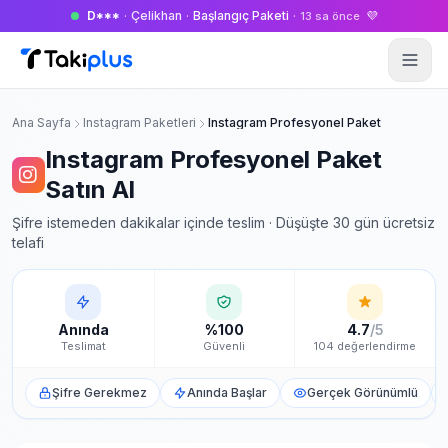
D***
·
Çelikhan
·
Başlangıç Paketi
·
💜
13 sa önce
Anasayfa
Ana Sayfa
Instagram Paketleri
Instagram Profesyonel Paket
Instagram Profesyonel Paket
Satın Al
Şifre istemeden dakikalar içinde teslim · Düşüşte 30 gün ücretsiz
telafi
Anında
%100
4.7
/5
Teslimat
Güvenli
104 değerlendirme
Şifre Gerekmez
Anında Başlar
Gerçek Görünümlü