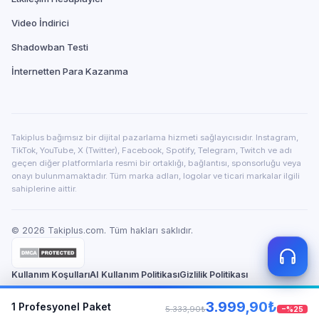
Video İndirici
Shadowban Testi
İnternetten Para Kazanma
Takiplus bağımsız bir dijital pazarlama hizmeti sağlayıcısıdır. Instagram,
TikTok, YouTube, X (Twitter), Facebook, Spotify, Telegram, Twitch ve adı
geçen diğer platformlarla resmi bir ortaklığı, bağlantısı, sponsorluğu veya
onayı bulunmamaktadır. Tüm marka adları, logolar ve ticari markalar ilgili
sahiplerine aittir.
©
2026
Takiplus.com. Tüm hakları saklıdır.
Kullanım Koşulları
AI Kullanım Politikası
Gizlilik Politikası
3.999,90₺
1
KVKK Aydınlatma
Profesyonel Paket
İade ve Geri Ödeme
Hakkımızda
Güven Merkezi
5.333,90₺
−%
25