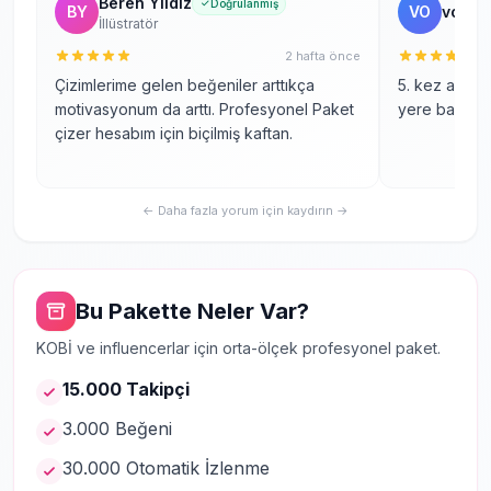
Beren Yıldız
Doğrulanmış
BY
VO
volka
Şifremi vermem gerekiyor mu?
İllüstratör
2 hafta önce
Düşüş olursa telafi var mı?
Çizimlerime gelen beğeniler arttıkça
5. kez alıyor
motivasyonum da arttı. Profesyonel Paket
yere bakmıy
çizer hesabım için biçilmiş kaftan.
← Daha fazla yorum için kaydırın →
Bu Pakette Neler Var?
KOBİ ve influencerlar için orta-ölçek profesyonel paket.
15.000 Takipçi
3.000 Beğeni
30.000 Otomatik İzlenme