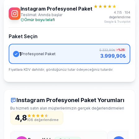
★★★★
★
Instagram Profesyonel Paket
4.7/5 · 104
Teslimat: Anında başlar
değerlendirme
Ömür boyu telafi
Google & Trustpilot
Paket Seçin
7/24 destek ekibi çevrimiçi
5.333,90₺
−%
25
Sohbet
Yardım
1
Profesyonel Paket
3.999,90₺
Fiyatlara KDV dahildir; gördüğünüz tutar ödeyeceğiniz tutardır.
Instagram Profesyonel Paket Yorumları
Teslimat ne kadar sürer?
Bu hizmeti satın alan müşterilerimizin gerçek değerlendirmeleri
4,8
Hangi ödeme yöntemleri var?
108 değerlendirme
Hizmetleriniz güvenli mi?