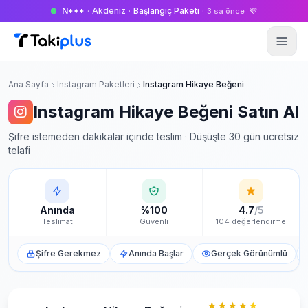
N***
·
Akdeniz
·
Başlangıç Paketi
·
💜
3 sa önce
Anasayfa
Ana Sayfa
Instagram Paketleri
Instagram Hikaye Beğeni
Instagram Hikaye Beğeni Satın Al
Şifre istemeden dakikalar içinde teslim · Düşüşte 30 gün ücretsiz
telafi
Anında
%100
4.7
/5
Teslimat
Güvenli
104 değerlendirme
Şifre Gerekmez
Anında Başlar
Gerçek Görünümlü
★★★★
★