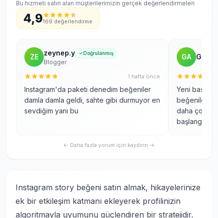
Bu hizmeti satın alan müşterilerimizin gerçek değerlendirmeleri
4,9
Düşüş olursa telafi var mı?
169 değerlendirme
zeynep.y
Doğrulanmış
ZE
GA
Gizem
Blogger
1 hafta önce
Instagram'da paketi denedim beğeniler
Yeni başladı
damla damla geldi, sahte gibi durmuyor en
beğeniler ge
sevdiğim yanı bu
daha çok baş
başlangıç ol
← Daha fazla yorum için kaydırın →
Instagram story beğeni satın almak, hikayelerinize
ek bir etkileşim katmanı ekleyerek profilinizin
algoritmayla uyumunu güçlendiren bir stratejidir.