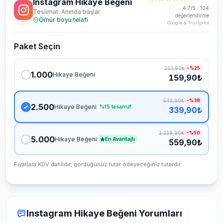
Instagram Hikaye Beğeni
4.7/5 · 104
Teslimat: Anında başlar
değerlendirme
Ömür boyu telafi
Google & Trustpilot
Paket Seçin
7/24 destek ekibi çevrimiçi
213,90₺
−%
25
1.000
Hikaye Beğeni
Sohbet
Yardım
159,90₺
543,90₺
−%
38
2.500
Hikaye Beğeni
%
15
tasarruf
339,90₺
1.119,90₺
−%
50
5.000
Hikaye Beğeni
En Avantajlı
559,90₺
Teslimat ne kadar sürer?
Fiyatlara KDV dahildir; gördüğünüz tutar ödeyeceğiniz tutardır.
Hangi ödeme yöntemleri var?
Hizmetleriniz güvenli mi?
Instagram Hikaye Beğeni Yorumları
Şifremi vermem gerekiyor mu?