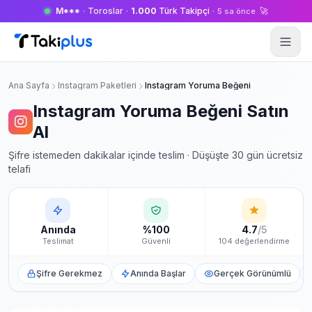
M***
·
Toroslar
·
1.000
Türk Takipçi
·
🚀
5 sa önce
Anasayfa
Ana Sayfa
Instagram Paketleri
Instagram Yoruma Beğeni
Instagram Yoruma Beğeni Satın
Al
Şifre istemeden dakikalar içinde teslim · Düşüşte 30 gün ücretsiz
telafi
Anında
%100
4.7
/5
Teslimat
Güvenli
104 değerlendirme
Şifre Gerekmez
Anında Başlar
Gerçek Görünümlü