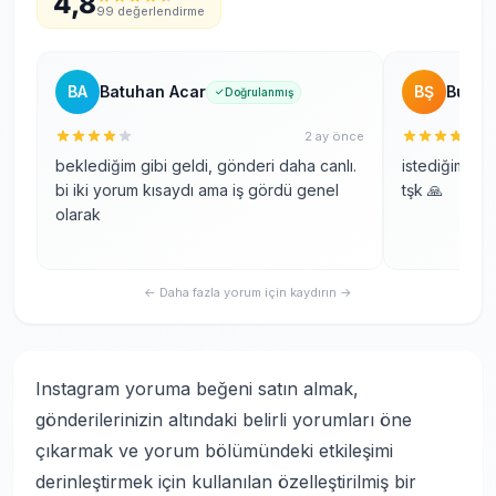
4,8
99 değerlendirme
BA
Batuhan Acar
BŞ
Burak
Doğrulanmış
2 ay önce
beklediğim gibi geldi, gönderi daha canlı.
istediğim met
bi iki yorum kısaydı ama iş gördü genel
tşk 🙏
olarak
← Daha fazla yorum için kaydırın →
Instagram yoruma beğeni satın almak,
gönderilerinizin altındaki belirli yorumları öne
çıkarmak ve yorum bölümündeki etkileşimi
derinleştirmek için kullanılan özelleştirilmiş bir