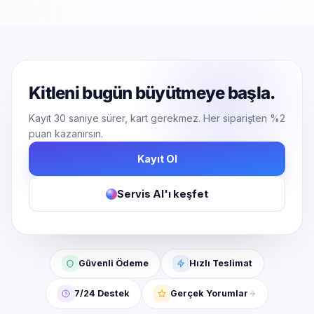
Kitleni bugün büyütmeye başla.
Kayıt 30 saniye sürer, kart gerekmez. Her siparişten %2
puan kazanırsın.
Kayıt Ol
Servis AI'ı keşfet
Güvenli Ödeme
Hızlı Teslimat
7/24 Destek
Gerçek Yorumlar