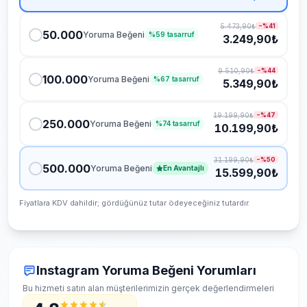
Şifremi vermem gerekiyor mu?
5.473,90₺
−%
41
50.000
Yoruma Beğeni
Düşüş olursa telafi var mı?
%
59
tasarruf
3.249,90₺
9.510,90₺
−%
44
100.000
Yoruma Beğeni
%
67
tasarruf
5.349,90₺
19.199,90₺
−%
47
250.000
Yoruma Beğeni
%
74
tasarruf
10.199,90₺
31.199,90₺
−%
50
500.000
Yoruma Beğeni
En Avantajlı
15.599,90₺
Fiyatlara KDV dahildir; gördüğünüz tutar ödeyeceğiniz tutardır.
Instagram Yoruma Beğeni Yorumları
Bu hizmeti satın alan müşterilerimizin gerçek değerlendirmeleri