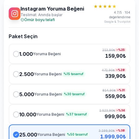
★★★★
★
Instagram Yoruma Beğeni
4.7/5 · 104
Teslimat: Anında başlar
değerlendirme
Ömür boyu telafi
Google & Trustpilot
Paket Seçin
7/24 destek ekibi çevrimiçi
213,90₺
−%
25
Sohbet
Yardım
1.000
Yoruma Beğeni
159,90₺
472,90₺
−%
28
2.500
Yoruma Beğeni
%
15
tasarruf
339,90₺
814,90₺
−%
31
5.000
Yoruma Beğeni
%
30
tasarruf
559,90₺
Teslimat ne kadar sürer?
1.523,90₺
−%
34
10.000
Yoruma Beğeni
%
37
tasarruf
999,90₺
Hangi ödeme yöntemleri var?
Hizmetleriniz güvenli mi?
3.199,90₺
−%
38
25.000
Yoruma Beğeni
%
50
tasarruf
1.999,90₺