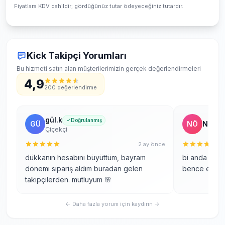
Fiyatlara KDV dahildir; gördüğünüz tutar ödeyeceğiniz tutardır.
Düşüş olursa telafi var mı?
Kick Takipçi Yorumları
Bu hizmeti satın alan müşterilerimizin gerçek değerlendirmeleri
4,9
200 değerlendirme
gül.k
Doğrulanmış
GÜ
NÖ
Nazlı 
Çiçekçi
2 ay önce
dükkanın hesabını büyüttüm, bayram
bi anda patl
dönemi sipariş aldım buradan gelen
bence en do
takipçilerden. mutluyum 🌸
← Daha fazla yorum için kaydırın →