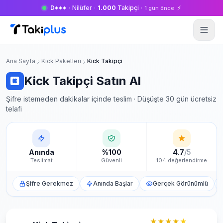
D***
·
Nilüfer
·
1.000
Takipçi
·
⚡
1 gün önce
Anasayfa
Ana Sayfa
Kick Paketleri
Kick Takipçi
Kick Takipçi Satın Al
Şifre istemeden dakikalar içinde teslim · Düşüşte 30 gün ücretsiz
telafi
Anında
%100
4.7
/5
Teslimat
Güvenli
104 değerlendirme
Şifre Gerekmez
Anında Başlar
Gerçek Görünümlü
★★★★
★