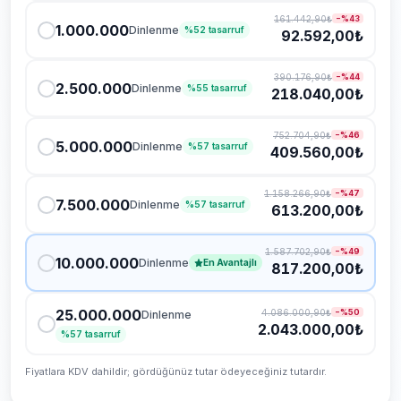
161.442,90₺
−%
43
1.000.000
Dinlenme
%
52
tasarruf
92.592,00₺
390.176,90₺
−%
44
2.500.000
Dinlenme
%
55
tasarruf
218.040,00₺
752.704,90₺
−%
46
5.000.000
Dinlenme
%
57
tasarruf
409.560,00₺
1.158.266,90₺
−%
47
7.500.000
Dinlenme
%
57
tasarruf
613.200,00₺
1.587.702,90₺
−%
49
10.000.000
Dinlenme
En Avantajlı
817.200,00₺
25.000.000
4.086.000,90₺
−%
50
Dinlenme
2.043.000,00₺
%
57
tasarruf
Fiyatlara KDV dahildir; gördüğünüz tutar ödeyeceğiniz tutardır.