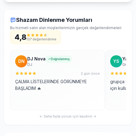
Shazam Dinlenme Yorumları
Bu hizmeti satın alan müşterilerimizin gerçek değerlendirmeleri
4,8
137 değerlendirme
DJ Nova
Yağmu
Doğrulanmış
DN
YS
DJ
Grup Ü
2 gün önce
ÇALMA LİSTELERİNDE GÖRÜNMEYE
grupça yeni 
BAŞLADIM 🔥
için kullandı
← Daha fazla yorum için kaydırın →