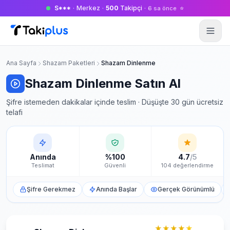
S***
·
Merkez
·
500
Takipçi
·
⭐
6 sa önce
Anasayfa
Ana Sayfa
Shazam Paketleri
Shazam Dinlenme
Shazam Dinlenme Satın Al
Şifre istemeden dakikalar içinde teslim · Düşüşte 30 gün ücretsiz
telafi
Anında
%100
4.7
/5
Teslimat
Güvenli
104 değerlendirme
Şifre Gerekmez
Anında Başlar
Gerçek Görünümlü
★★★★
★