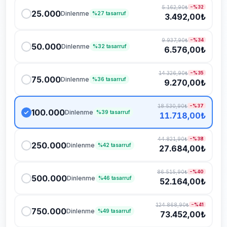
5.162,90₺
−%
32
25.000
Dinlenme
%
27
tasarruf
3.492,00₺
9.937,90₺
−%
34
50.000
Dinlenme
%
32
tasarruf
6.576,00₺
14.326,90₺
−%
35
75.000
Dinlenme
%
36
tasarruf
9.270,00₺
18.530,90₺
−%
37
100.000
Dinlenme
%
39
tasarruf
11.718,00₺
44.821,90₺
−%
38
250.000
Dinlenme
%
42
tasarruf
27.684,00₺
86.515,90₺
−%
40
500.000
Dinlenme
%
46
tasarruf
52.164,00₺
124.868,90₺
−%
41
750.000
Dinlenme
%
49
tasarruf
73.452,00₺