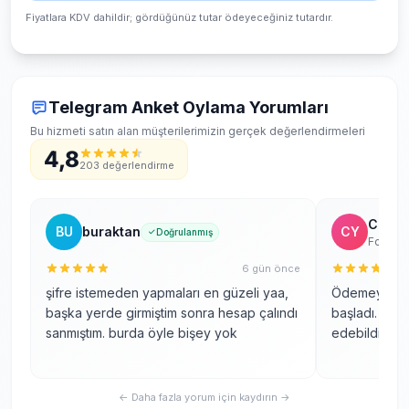
Fiyatlara KDV dahildir; gördüğünüz tutar ödeyeceğiniz tutardır.
Telegram Anket Oylama Yorumları
Bu hizmeti satın alan müşterilerimizin gerçek değerlendirmeleri
4,8
203 değerlendirme
Ceren 
BU
buraktan
CY
Doğrulanmış
Fotoğra
6 gün önce
şifre istemeden yapmaları en güzeli yaa,
Ödemeyi yapt
başka yerde girmiştim sonra hesap çalındı
başladı. Sür
sanmıştım. burda öyle bişey yok
edebildim, ş
← Daha fazla yorum için kaydırın →