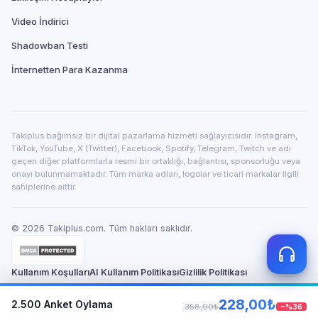
Video İndirici
Shadowban Testi
İnternetten Para Kazanma
Takiplus bağımsız bir dijital pazarlama hizmeti sağlayıcısıdır. Instagram,
TikTok, YouTube, X (Twitter), Facebook, Spotify, Telegram, Twitch ve adı
geçen diğer platformlarla resmi bir ortaklığı, bağlantısı, sponsorluğu veya
onayı bulunmamaktadır. Tüm marka adları, logolar ve ticari markalar ilgili
sahiplerine aittir.
©
2026
Takiplus.com. Tüm hakları saklıdır.
Kullanım Koşulları
AI Kullanım Politikası
Gizlilik Politikası
228,00₺
2.500
KVKK Aydınlatma
Anket Oylama
İade ve Geri Ödeme
Hakkımızda
Güven Merkezi
358,90₺
−%
36