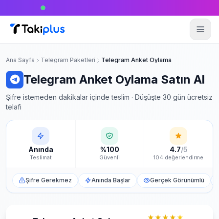
S***
·
Didim
·
250
Türk Takipçi
·
🔥
4 sa önce
Anasayfa
Ana Sayfa
Telegram Paketleri
Telegram Anket Oylama
Telegram Anket Oylama Satın Al
Şifre istemeden dakikalar içinde teslim · Düşüşte 30 gün ücretsiz
telafi
Anında
%100
4.7
/5
Teslimat
Güvenli
104 değerlendirme
Şifre Gerekmez
Anında Başlar
Gerçek Görünümlü
★★★★
★