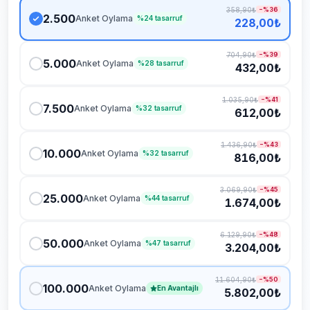
358,90₺
−%
36
2.500
Anket Oylama
%
24
tasarruf
228,00₺
704,90₺
−%
39
5.000
Anket Oylama
%
28
tasarruf
432,00₺
1.035,90₺
−%
41
7.500
Anket Oylama
%
32
tasarruf
612,00₺
1.436,90₺
−%
43
10.000
Anket Oylama
%
32
tasarruf
816,00₺
3.069,90₺
−%
45
25.000
Anket Oylama
%
44
tasarruf
1.674,00₺
6.129,90₺
−%
48
50.000
Anket Oylama
%
47
tasarruf
3.204,00₺
11.604,90₺
−%
50
100.000
Anket Oylama
En Avantajlı
5.802,00₺