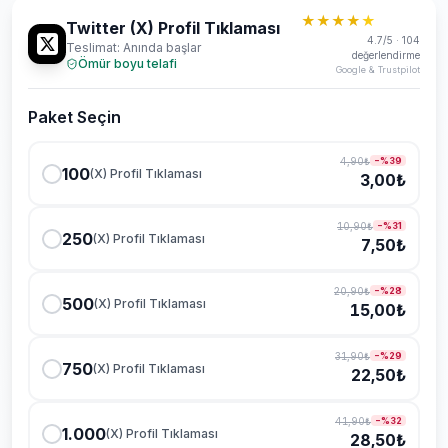
★★★★
★
Twitter (X) Profil Tıklaması
4.7/5 · 104
Teslimat: Anında başlar
değerlendirme
Ömür boyu telafi
Google & Trustpilot
Paket Seçin
4,90₺
−%
39
100
(X) Profil Tıklaması
3,00₺
7/24 destek ekibi çevrimiçi
10,90₺
−%
31
Sohbet
Yardım
250
(X) Profil Tıklaması
7,50₺
20,90₺
−%
28
500
(X) Profil Tıklaması
15,00₺
31,90₺
−%
29
750
(X) Profil Tıklaması
22,50₺
Teslimat ne kadar sürer?
41,90₺
−%
32
1.000
(X) Profil Tıklaması
28,50₺
Hangi ödeme yöntemleri var?