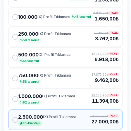
2.876,90₺
−%
43
100.000
(X) Profil Tıklaması
%
45
tasarruf
1.650,00₺
250.000
6.732,90₺
−%
44
(X) Profil Tıklaması
3.762,00₺
%
50
tasarruf
500.000
12.714,90₺
−%
46
(X) Profil Tıklaması
6.918,00₺
%
54
tasarruf
750.000
17.872,90₺
−%
47
(X) Profil Tıklaması
9.462,00₺
%
58
tasarruf
1.000.000
22.136,90₺
−%
49
(X) Profil Tıklaması
11.394,00₺
%
62
tasarruf
2.500.000
54.000,90₺
−%
50
(X) Profil Tıklaması
27.000,00₺
En Avantajlı