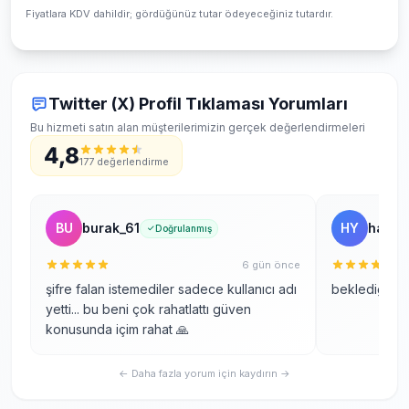
Fiyatlara KDV dahildir; gördüğünüz tutar ödeyeceğiniz tutardır.
Twitter (X) Profil Tıklaması Yorumları
Bu hizmeti satın alan müşterilerimizin gerçek değerlendirmeleri
4,8
177 değerlendirme
BU
burak_61
HY
harika
Doğrulanmış
6 gün önce
şifre falan istemediler sadece kullanıcı adı
beklediğimde
yetti... bu beni çok rahatlattı güven
konusunda içim rahat 🙏
← Daha fazla yorum için kaydırın →