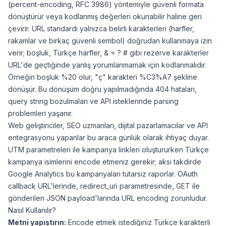
(percent-encoding, RFC 3986) yöntemiyle güvenli formata
Şifremi vermem gerekiyor mu?
dönüştürür veya kodlanmış değerleri okunabilir haline geri
Düşüş olursa telafi var mı?
çevirir. URL standardı yalnızca belirli karakterleri (harfler,
rakamlar ve birkaç güvenli sembol) doğrudan kullanmaya izin
verir; boşluk, Türkçe harfler, & = ? # gibi rezerve karakterler
URL'de geçtiğinde yanlış yorumlanmamak için kodlanmalıdır.
Örneğin boşluk %20 olur, "ç" karakteri %C3%A7 şekline
dönüşür. Bu dönüşüm doğru yapılmadığında 404 hataları,
query string bozulmaları ve API isteklerinde parsing
problemleri yaşanır.
Web geliştiriciler, SEO uzmanları, dijital pazarlamacılar ve API
entegrasyonu yapanlar bu araca günlük olarak ihtiyaç duyar.
UTM parametreleri ile kampanya linkleri oluştururken Türkçe
kampanya isimlerini encode etmeniz gerekir; aksi takdirde
Google Analytics bu kampanyaları tutarsız raporlar. OAuth
callback URL'lerinde, redirect_uri parametresinde, GET ile
gönderilen JSON payload'larında URL encoding zorunludur.
Nasıl Kullanılır?
Metni yapıştırın:
Encode etmek istediğiniz Türkçe karakterli