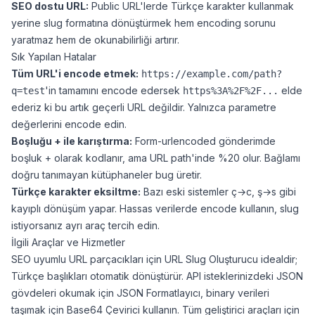
SEO dostu URL:
Public URL'lerde Türkçe karakter kullanmak
yerine
slug formatına
dönüştürmek hem encoding sorunu
yaratmaz hem de okunabilirliği artırır.
Sık Yapılan Hatalar
Tüm URL'i encode etmek:
https://example.com/path?
'in tamamını encode edersek
elde
q=test
https%3A%2F%2F...
ederiz ki bu artık geçerli URL değildir. Yalnızca parametre
değerlerini encode edin.
Boşluğu + ile karıştırma:
Form-urlencoded gönderimde
boşluk + olarak kodlanır, ama URL path'inde %20 olur. Bağlamı
doğru tanımayan kütüphaneler bug üretir.
Türkçe karakter eksiltme:
Bazı eski sistemler ç→c, ş→s gibi
kayıplı dönüşüm yapar. Hassas verilerde encode kullanın, slug
istiyorsanız ayrı araç tercih edin.
İlgili Araçlar ve Hizmetler
SEO uyumlu URL parçacıkları için
URL Slug Oluşturucu
idealdir;
Türkçe başlıkları otomatik dönüştürür. API isteklerinizdeki JSON
gövdeleri okumak için
JSON Formatlayıcı
, binary verileri
taşımak için
Base64 Çevirici
kullanın. Tüm geliştirici araçları için