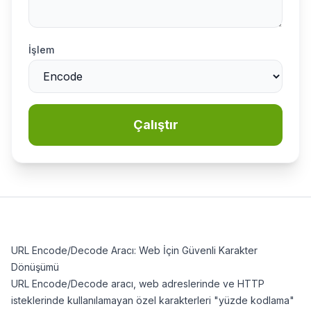
İşlem
7/24 destek ekibi çevrimiçi
Sohbet
Yardım
Çalıştır
Teslimat ne kadar sürer?
URL Encode/Decode Aracı: Web İçin Güvenli Karakter
Hangi ödeme yöntemleri var?
Dönüşümü
URL Encode/Decode aracı, web adreslerinde ve HTTP
Hizmetleriniz güvenli mi?
isteklerinde kullanılamayan özel karakterleri "yüzde kodlama"