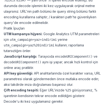
%25C3%25A7 — yani önce % işareti encode edilmiş). Bu
durumda decode işlemini iki kez uygulayarak orijinal metne
ulaşırsınız. URL'nin path bölümü ile query string bölümü farklı
encoding kurallarına sahiptir; / karakteri path'te güvenliyken
query'de encode edilmelidir.
Pratik İpuçları
UTM kampanya hijyeni:
Google Analytics UTM parametreleri
için
yerine
utm_campaign=yaz+indirimi
kullanın; raporlama
utm_campaign=yaz%20indirimi
tutarsızlığını önler.
JavaScript karşılığı:
Tarayıcıda
ve
encodeURIComponent()
aynı işi yapar; ancak hızlı kontrol için
decodeURIComponent()
online araç pratiktir.
API key güvenliği:
API anahtarlarında özel karakter varsa, URL
parametresi olarak göndermeden önce mutlaka encode edin;
aksi takdirde imza doğrulaması başarısız olur.
Çift encoding tespiti:
Eğer URL'inizde
görüyorsanız, %
%25
işaretinin kendisinin tekrar encode edildiğini gösterir.
Decode'u iki kez uygulamanız gerekir.