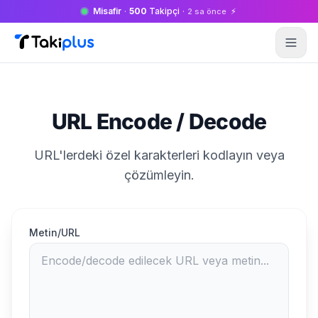
Misafir
·
500
Takipçi
·
⚡
2 sa önce
Anasayfa
URL Encode / Decode
URL'lerdeki özel karakterleri kodlayın veya
çözümleyin.
Metin/URL