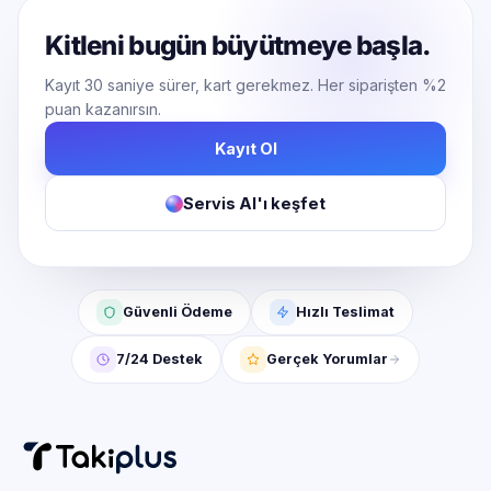
Kitleni bugün büyütmeye başla.
Kayıt 30 saniye sürer, kart gerekmez. Her siparişten %2
puan kazanırsın.
Kayıt Ol
Servis AI'ı keşfet
Güvenli Ödeme
Hızlı Teslimat
7/24 Destek
Gerçek Yorumlar