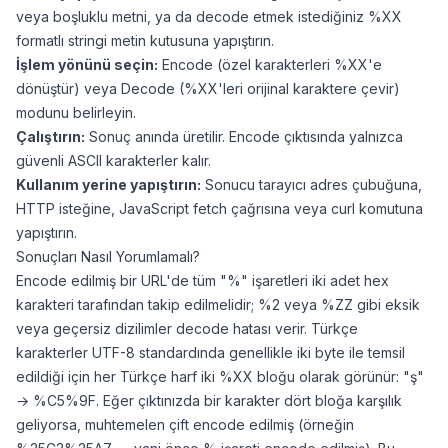
veya boşluklu metni, ya da decode etmek istediğiniz %XX
formatlı stringi metin kutusuna yapıştırın.
İşlem yönünü seçin:
Encode (özel karakterleri %XX'e
dönüştür) veya Decode (%XX'leri orijinal karaktere çevir)
modunu belirleyin.
Çalıştırın:
Sonuç anında üretilir. Encode çıktısında yalnızca
güvenli ASCII karakterler kalır.
Kullanım yerine yapıştırın:
Sonucu tarayıcı adres çubuğuna,
HTTP isteğine, JavaScript fetch çağrısına veya curl komutuna
yapıştırın.
Sonuçları Nasıl Yorumlamalı?
Encode edilmiş bir URL'de tüm "%" işaretleri iki adet hex
karakteri tarafından takip edilmelidir; %2 veya %ZZ gibi eksik
veya geçersiz dizilimler decode hatası verir. Türkçe
karakterler UTF-8 standardında genellikle iki byte ile temsil
edildiği için her Türkçe harf iki %XX bloğu olarak görünür: "ş"
→ %C5%9F. Eğer çıktınızda bir karakter dört bloğa karşılık
geliyorsa, muhtemelen çift encode edilmiş (örneğin