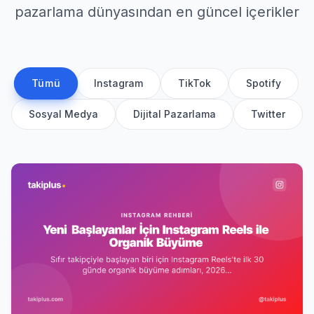
pazarlama dünyasından en güncel içerikler
Tümü
Instagram
TikTok
Spotify
Sosyal Medya
Dijital Pazarlama
Twitter
7/24 destek ekibi çevrimiçi
Sohbet
Yardım
Teslimat ne kadar sürer?