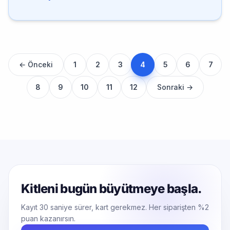
4
← Önceki
1
2
3
5
6
7
8
9
10
11
12
Sonraki →
Kitleni bugün büyütmeye başla.
Kayıt 30 saniye sürer, kart gerekmez. Her siparişten %2
puan kazanırsın.