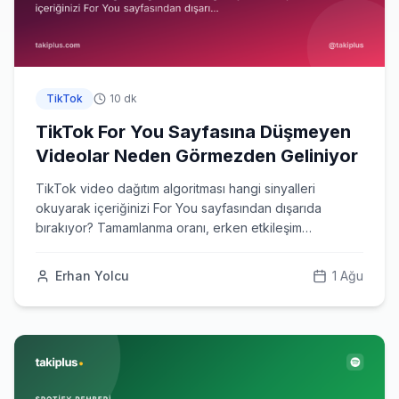
TikTok
10 dk
TikTok For You Sayfasına Düşmeyen
Videolar Neden Görmezden Geliniyor
TikTok video dağıtım algoritması hangi sinyalleri
okuyarak içeriğinizi For You sayfasından dışarıda
bırakıyor? Tamamlanma oranı, erken etkileşim
penceresi ve havuz genişletme mekanizması.
Erhan Yolcu
1 Ağu