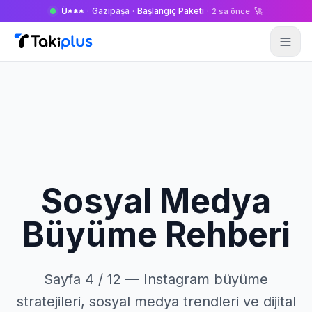
Ü***
·
Gazipaşa
·
Başlangıç Paketi
·
🚀
2 sa önce
Anasayfa
Sosyal Medya
Büyüme Rehberi
Sayfa 4 / 12 — Instagram büyüme
stratejileri, sosyal medya trendleri ve dijital