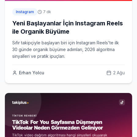
Hangi ödeme yöntemleri var?
Instagram
7 dk
Hizmetleriniz güvenli mi?
Yeni Başlayanlar İçin Instagram Reels
ile Organik Büyüme
Şifremi vermem gerekiyor mu?
Sıfır takipçiyle başlayan biri için Instagram Reels'te ilk
Düşüş olursa telafi var mı?
30 günde organik büyüme adımları, 2026 algoritma
sinyalleri ve pratik ipuçları.
Erhan Yolcu
2 Ağu