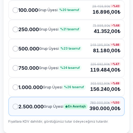
29.459,90₺
−%
43
100.000
Grup Üyesi
%
20
tasarruf
16.896,00₺
73.998,90₺
−%
44
250.000
Grup Üyesi
%
21
tasarruf
41.352,00₺
149.195,90₺
−%
46
500.000
Grup Üyesi
%
23
tasarruf
81.180,00₺
225.692,90₺
−%
47
750.000
Grup Üyesi
%
24
tasarruf
119.484,00₺
303.552,90₺
−%
49
1.000.000
Grup Üyesi
%
26
tasarruf
156.240,00₺
780.000,90₺
−%
50
2.500.000
Grup Üyesi
En Avantajlı
390.000,00₺
Fiyatlara KDV dahildir; gördüğünüz tutar ödeyeceğiniz tutardır.