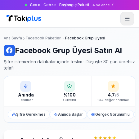
G***
·
Gebze
·
Başlangıç Paketi
·
⚡
4 sa önce
Anasayfa
Ana Sayfa
Facebook Paketleri
Facebook Grup Üyesi
Facebook Grup Üyesi Satın Al
Şifre istemeden dakikalar içinde teslim · Düşüşte 30 gün ücretsiz
telafi
Anında
%100
4.7
/5
Teslimat
Güvenli
104 değerlendirme
Şifre Gerekmez
Anında Başlar
Gerçek Görünümlü
★★★★
★