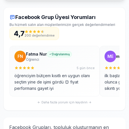
Facebook Grup Üyesi Yorumları
Bu hizmeti satın alan müşterilerimizin gerçek değerlendirmeleri
4,7
200 değerlendirme
Fatma Nur
Doğrulanmış
FN
ME
mehme
Öğrenci
5 gün önce
öğrenciyim bütçem kısıtlı en uygun olanı
ilk başta te
seçtim yine de işimi gördü 😊 fiyat
olunca güve
performans gayet iyi
sıkıntı yok
← Daha fazla yorum için kaydırın →
Facebook Grupları, topluluk oluşturmanın en