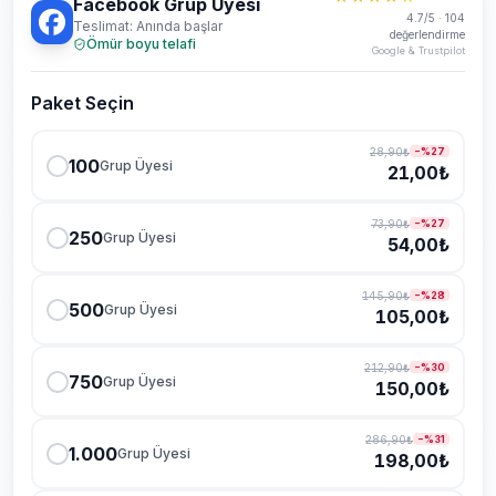
Facebook Grup Üyesi
4.7/5 · 104
Teslimat: Anında başlar
değerlendirme
Ömür boyu telafi
Google & Trustpilot
Paket Seçin
28,90₺
−%
27
100
Grup Üyesi
21,00₺
7/24 destek ekibi çevrimiçi
73,90₺
−%
27
250
Grup Üyesi
54,00₺
Sohbet
Yardım
145,90₺
−%
28
500
Grup Üyesi
105,00₺
212,90₺
−%
30
750
Grup Üyesi
150,00₺
Teslimat ne kadar sürer?
286,90₺
−%
31
1.000
Grup Üyesi
198,00₺
Hangi ödeme yöntemleri var?