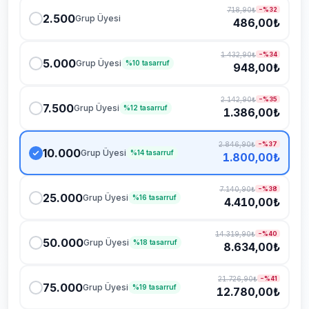
718,90₺
−%
32
Hizmetleriniz güvenli mi?
2.500
Grup Üyesi
486,00₺
Şifremi vermem gerekiyor mu?
1.432,90₺
−%
34
5.000
Grup Üyesi
%
10
tasarruf
948,00₺
Düşüş olursa telafi var mı?
2.142,90₺
−%
35
7.500
Grup Üyesi
%
12
tasarruf
1.386,00₺
2.846,90₺
−%
37
10.000
Grup Üyesi
%
14
tasarruf
1.800,00₺
7.140,90₺
−%
38
25.000
Grup Üyesi
%
16
tasarruf
4.410,00₺
14.319,90₺
−%
40
50.000
Grup Üyesi
%
18
tasarruf
8.634,00₺
21.726,90₺
−%
41
75.000
Grup Üyesi
%
19
tasarruf
12.780,00₺