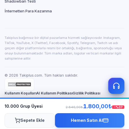
Shadowban Testi
İnternetten Para Kazanma
Takiplus bağımsız bir dijital pazarlama hizmeti sağlayıcısıdır. Instagram,
TikTok, YouTube, X (Twitter), Facebook, Spotify, Telegram, Twitch ve adı
geçen diğer platformlarla resmi bir ortaklığı, bağlantısı, sponsorluğu veya
onayı bulunmamaktadır. Tüm marka adları, logolar ve ticari markalar ilgili
sahiplerine aittir.
©
2026
Takiplus.com. Tüm hakları saklıdır.
Kullanım Koşulları
AI Kullanım Politikası
Gizlilik Politikası
1.800,00₺
10.000
KVKK Aydınlatma
Grup Üyesi
İade ve Geri Ödeme
Hakkımızda
Güven Merkezi
2.846,90₺
−%
37
SSS
İletişim
llms.txt
llms-full.txt
Sepete Ekle
Hemen Satın Al