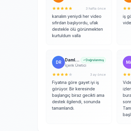
3 hafta önce
kanalım yeniydi her video
iş g
sıfırdan başlıyordu, ufak
vid
destekle ölü görünmekten
kurtuldum valla
Damla R.
Doğrulanmış
DR
M
İçerik Üretici
3 ay önce
Fiyatına göre gayet iyi iş
Vid
görüyor. Bir keresinde
izle
başlangıç biraz gecikti ama
bura
destek ilgilendi, sonunda
sonr
tamamlandı.
Tam 
başl