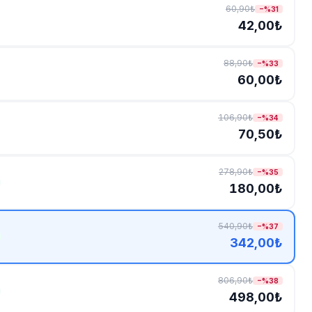
60,90₺
−%
31
42,00₺
88,90₺
−%
33
60,00₺
106,90₺
−%
34
70,50₺
278,90₺
−%
35
180,00₺
540,90₺
−%
37
342,00₺
806,90₺
−%
38
498,00₺