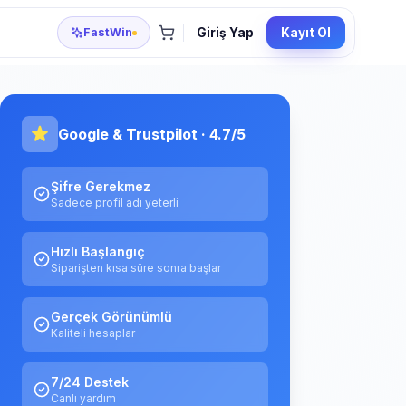
FastWin
Giriş Yap
Kayıt Ol
Google & Trustpilot · 4.7/5
Şifre Gerekmez
Sadece profil adı yeterli
Hızlı Başlangıç
Siparişten kısa süre sonra başlar
Gerçek Görünümlü
Kaliteli hesaplar
7/24 Destek
Canlı yardım