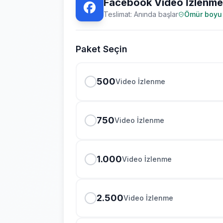
Facebook Video İzlenme
Teslimat: Anında başlar
Ömür boyu 
Paket Seçin
500
Video İzlenme
750
Video İzlenme
1.000
Video İzlenme
2.500
Video İzlenme