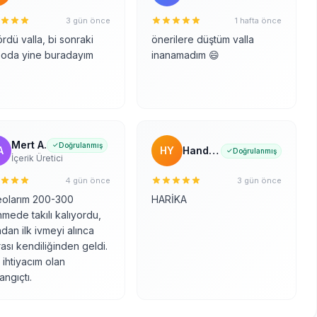
3 gün önce
1 hafta önce
ördü valla, bi sonraki
önerilere düştüm valla
eoda yine buradayım
inanamadım 😄
Mert A.
Doğrulanmış
A
HY
Hande Y.
Doğrulanmış
İçerik Üretici
4 gün önce
3 gün önce
eolarım 200-300
HARİKA
nmede takılı kalıyordu,
dan ilk ivmeyi alınca
ası kendiliğinden geldi.
ihtiyacım olan
angıçtı.