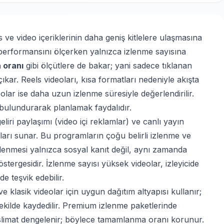
ve video içeriklerinin daha geniş kitlelere ulaşmasına
o performansını ölçerken yalnızca izlenme sayısına
 oranı
gibi ölçütlere de bakar; yani sadece tıklanan
ıkar. Reels videoları, kısa formatları nedeniyle akışta
olar ise daha uzun izlenme süresiyle değerlendirilir.
ulundurarak planlamak faydalıdır.
eliri paylaşımı (video içi reklamlar) ve canlı yayın
olları sunar. Bu programların çoğu belirli izlenme ve
izlenmesi yalnızca sosyal kanıt değil, aynı zamanda
östergesidir. İzlenme sayısı yüksek videolar, izleyicide
e teşvik edebilir.
e klasik videolar için uygun dağıtım altyapısı kullanır;
kilde kaydedilir.
Premium izlenme paketlerinde
eslimat dengelenir; böylece tamamlanma oranı korunur.