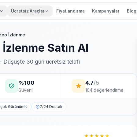
Ücretsiz Araçlar
Fiyatlandırma
Kampanyalar
Blog
deo İzlenme
İzlenme Satın Al
 · Düşüşte 30 gün ücretsiz telafi
%100
4.7
/5
Güvenli
104 değerlendirme
çek Görünümlü
7/24 Destek
★★★★
★