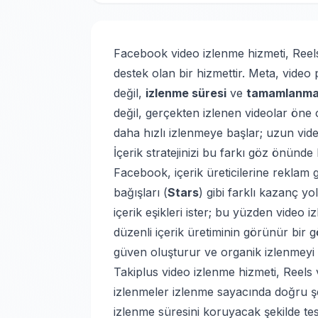
Facebook video izlenme hizmeti, Reels 
destek olan bir hizmettir. Meta, vide
değil,
izlenme süresi
ve
tamamlanma
değil, gerçekten izlenen videolar öne ç
daha hızlı izlenmeye başlar; uzun vide
İçerik stratejinizi
bu farkı göz önünde b
Facebook, içerik üreticilerine reklam g
bağışları (
Stars
) gibi farklı kazanç y
içerik eşikleri ister; bu yüzden video 
düzenli içerik üretiminin görünür bir g
güven oluşturur ve organik izlenmeyi d
Takiplus video izlenme hizmeti, Reels v
izlenmeler izlenme sayacında doğru şe
izlenme süresini koruyacak şekilde t