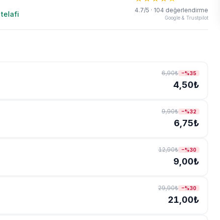
4.7/5 · 104 değerlendirme
telafi
Google & Trustpilot
6,90₺
−%
35
4,50₺
9,90₺
−%
32
6,75₺
12,90₺
−%
30
9,00₺
29,90₺
−%
30
21,00₺