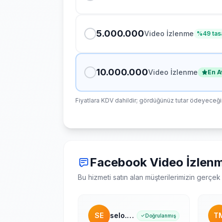
5.000.000
Video İzlenme
%
49
tas
10.000.000
Video İzlenme
En A
Fiyatlara KDV dahildir; gördüğünüz tutar ödeyeceğini
Facebook Video İzlenm
Bu hizmeti satın alan müşterilerimizin gerçe
SE
selo.prod
T
Doğrulanmış