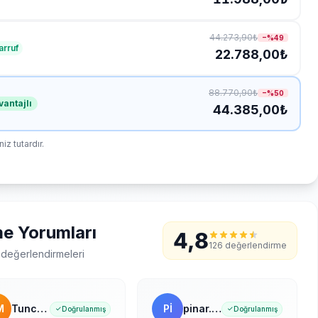
44.273,90₺
−%
49
arruf
22.788,00₺
88.770,90₺
−%
50
vantajlı
44.385,00₺
z tutardır.
e Yorumları
4,8
126 değerlendirme
k değerlendirmeleri
M
Tuncay M.
Pİ
pinar.gunluk
Doğrulanmış
Doğrulanmış